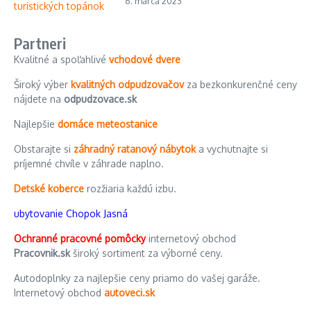
6. marca 2023
Partneri
Kvalitné a spoľahlivé
vchodové dvere
Široký výber
kvalitných odpudzovačov
za bezkonkurenčné ceny
nájdete na
odpudzovace.sk
Najlepšie
domáce meteostanice
Obstarajte si
záhradný ratanový nábytok
a vychutnajte si
príjemné chvíle v záhrade naplno.
Detské koberce
rozžiaria každú izbu.
ubytovanie Chopok Jasná
Ochranné pracovné pomôcky
internetový obchod
Pracovnik.sk
široký sortiment za výborné ceny.
Autodoplnky za najlepšie ceny priamo do vašej garáže.
Internetový obchod
autoveci.sk