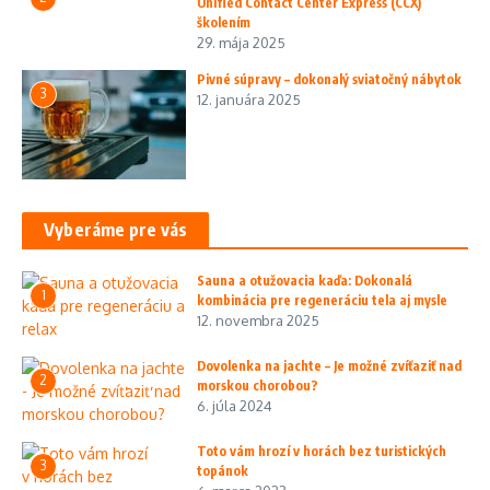
Unified Contact Center Express (CCX)
školením
29. mája 2025
Pivné súpravy – dokonalý sviatočný nábytok
3
12. januára 2025
Vyberáme pre vás
Sauna a otužovacia kaďa: Dokonalá
1
kombinácia pre regeneráciu tela aj mysle
12. novembra 2025
Dovolenka na jachte – Je možné zvíťaziť nad
2
morskou chorobou?
6. júla 2024
Toto vám hrozí v horách bez turistických
3
topánok