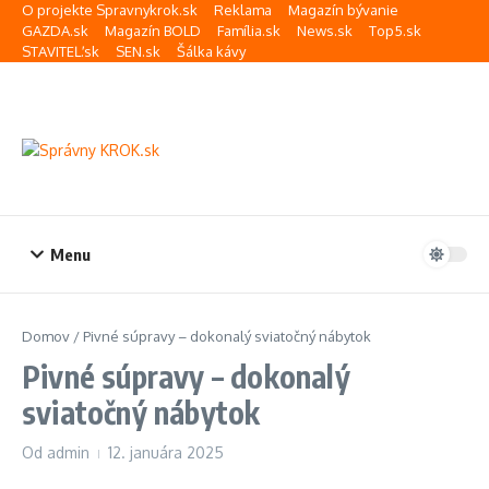
Preskočiť na obsah
O projekte Spravnykrok.sk
Reklama
Magazín bývanie
GAZDA.sk
Magazín BOLD
Família.sk
News.sk
Top5.sk
STAVITEĽ.sk
SEN.sk
Šálka kávy
Menu
Domov
/
Pivné súpravy – dokonalý sviatočný nábytok
Pivné súpravy – dokonalý
sviatočný nábytok
Od
admin
12. januára 2025