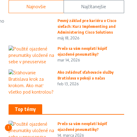
Najnovšie
Najčítanejšie
Pevný základ pre kariéru v Cisco
 ho
sieťach: Kurz Implementing and
Administering Cisco Solutions
máj 18, 2026
Prečo sa vám neoplatí kúpiť
ojazdené pneumatiky?
mar 14, 2026
Ako zvládnuť sťahovacie služby
Bratislava v pokoji a načas
feb 13, 2026
Top témy
Prečo sa vám neoplatí kúpiť
1
ojazdené pneumatiky?
14. marca 2026