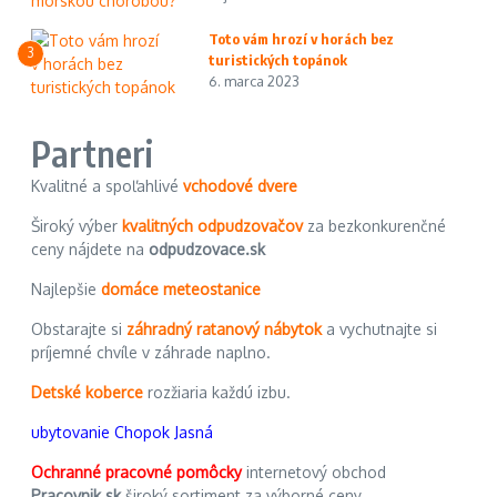
Toto vám hrozí v horách bez
3
turistických topánok
6. marca 2023
Partneri
Kvalitné a spoľahlivé
vchodové dvere
Široký výber
kvalitných odpudzovačov
za bezkonkurenčné
ceny nájdete na
odpudzovace.sk
Najlepšie
domáce meteostanice
Obstarajte si
záhradný ratanový nábytok
a vychutnajte si
príjemné chvíle v záhrade naplno.
Detské koberce
rozžiaria každú izbu.
ubytovanie Chopok Jasná
Ochranné pracovné pomôcky
internetový obchod
Pracovnik.sk
široký sortiment za výborné ceny.