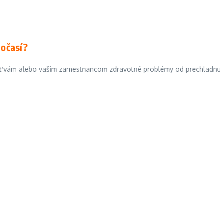
 počasí?
vám alebo vašim zamestnancom zdravotné problémy od prechladnutia 