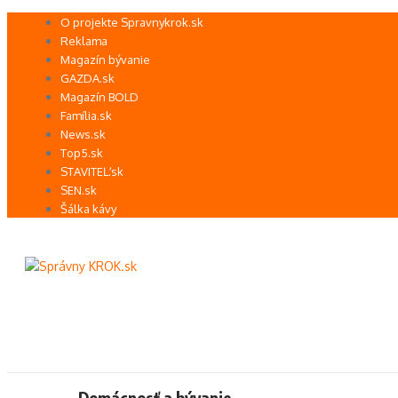
Preskočiť
O projekte Spravnykrok.sk
na
Reklama
obsah
Magazín bývanie
GAZDA.sk
Magazín BOLD
Família.sk
News.sk
Top5.sk
STAVITEĽ.sk
SEN.sk
Šálka kávy