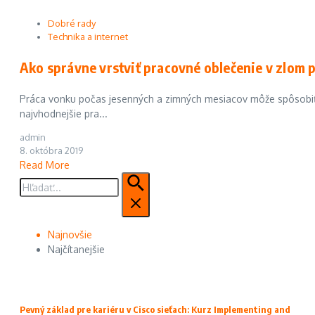
Dobré rady
Technika a internet
Ako správne vrstviť pracovné oblečenie v zlom
Práca vonku počas jesenných a zimných mesiacov môže spôsobiť 
najvhodnejšie pra...
admin
8. októbra 2019
Read More
Hľadať:
Najnovšie
Najčítanejšie
Pevný základ pre kariéru v Cisco sieťach: Kurz Implementing and