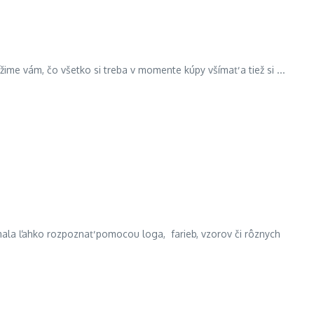
ížime vám, čo všetko si treba v momente kúpy všímať a tiež si ...
mala ľahko rozpoznať pomocou loga, farieb, vzorov či rôznych