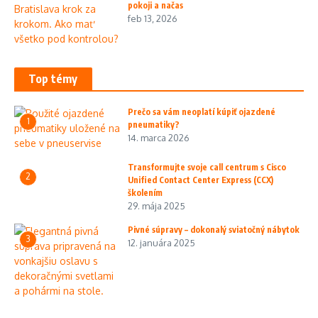
pokoji a načas
feb 13, 2026
Top témy
Prečo sa vám neoplatí kúpiť ojazdené
1
pneumatiky?
14. marca 2026
Transformujte svoje call centrum s Cisco
2
Unified Contact Center Express (CCX)
školením
29. mája 2025
Pivné súpravy – dokonalý sviatočný nábytok
3
12. januára 2025