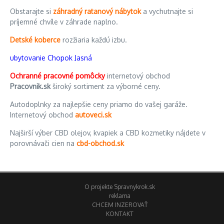
Obstarajte si
záhradný ratanový nábytok
a vychutnajte si
príjemné chvíle v záhrade naplno.
Detské koberce
rozžiaria každú izbu.
ubytovanie Chopok Jasná
Ochranné pracovné pomôcky
internetový obchod
Pracovnik.sk
široký sortiment za výborné ceny.
Autodoplnky za najlepšie ceny priamo do vašej garáže.
Internetový obchod
autoveci.sk
Najširší výber CBD olejov, kvapiek a CBD kozmetiky nájdete v
porovnávači cien na
cbd-obchod.sk
O projekte Spravnykrok.sk
reklama
CHCEM INZEROVAŤ
KONTAKT