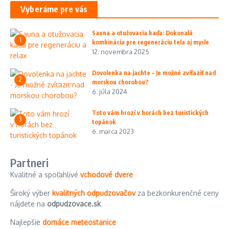
Vyberáme pre vás
Sauna a otužovacia kaďa: Dokonalá
1
kombinácia pre regeneráciu tela aj mysle
12. novembra 2025
Dovolenka na jachte – Je možné zvíťaziť nad
2
morskou chorobou?
6. júla 2024
Toto vám hrozí v horách bez turistických
3
topánok
6. marca 2023
Partneri
Kvalitné a spoľahlivé
vchodové dvere
Široký výber
kvalitných odpudzovačov
za bezkonkurenčné ceny
nájdete na
odpudzovace.sk
Najlepšie
domáce meteostanice