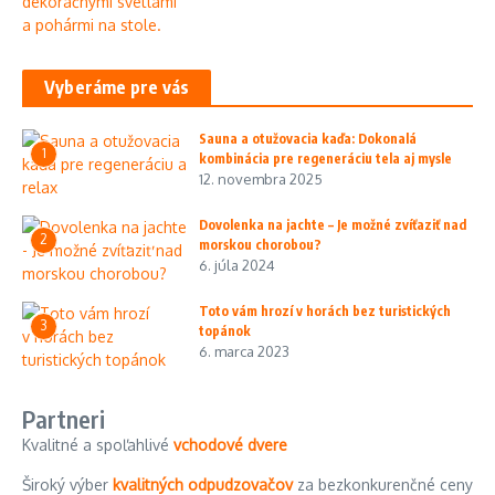
Vyberáme pre vás
Sauna a otužovacia kaďa: Dokonalá
1
kombinácia pre regeneráciu tela aj mysle
12. novembra 2025
Dovolenka na jachte – Je možné zvíťaziť nad
2
morskou chorobou?
6. júla 2024
Toto vám hrozí v horách bez turistických
3
topánok
6. marca 2023
Partneri
Kvalitné a spoľahlivé
vchodové dvere
Široký výber
kvalitných odpudzovačov
za bezkonkurenčné ceny