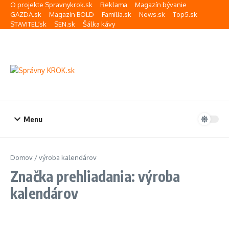
Preskočiť na obsah
O projekte Spravnykrok.sk
Reklama
Magazín bývanie
GAZDA.sk
Magazín BOLD
Família.sk
News.sk
Top5.sk
STAVITEĽ.sk
SEN.sk
Šálka kávy
Menu
Domov
/
výroba kalendárov
Značka prehliadania: výroba
kalendárov