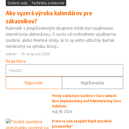
Dobré rady
Technika a internet
Ako vyzerá výroba kalendárov pre
zákazníkov?
Kalendár s prispôsobeným dizajnom môže byť zaujímavou
interiérovou dekoráciou, či sa ho už rozhodnete využívať na
osobné, alebo firemné účely. Je to aj veľmi užitočný darček
nenáročný na výrobu, ktorý...
admin
10. augusta 2020
Read More
Hľadať:
Najnovšie
Najčítanejšie
Pevný základ pre kariéru v Cisco sieťach:
Kurz Implementing and Administering Cisco
Solutions
máj 18, 2026
Prečo sa vám neoplatí kúpiť ojazdené
pneumatiky?