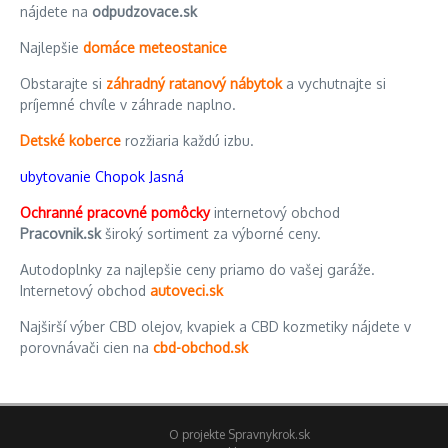
nájdete na
odpudzovace.sk
Najlepšie
domáce meteostanice
Obstarajte si
záhradný ratanový nábytok
a vychutnajte si
príjemné chvíle v záhrade naplno.
Detské koberce
rozžiaria každú izbu.
ubytovanie Chopok Jasná
Ochranné pracovné pomôcky
internetový obchod
Pracovnik.sk
široký sortiment za výborné ceny.
Autodoplnky za najlepšie ceny priamo do vašej garáže.
Internetový obchod
autoveci.sk
Najširší výber CBD olejov, kvapiek a CBD kozmetiky nájdete v
porovnávači cien na
cbd-obchod.sk
O projekte Spravnykrok.sk