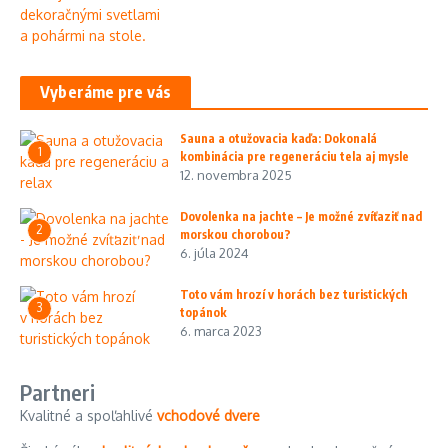
Vyberáme pre vás
Sauna a otužovacia kaďa: Dokonalá
1
kombinácia pre regeneráciu tela aj mysle
12. novembra 2025
Dovolenka na jachte – Je možné zvíťaziť nad
2
morskou chorobou?
6. júla 2024
Toto vám hrozí v horách bez turistických
3
topánok
6. marca 2023
Partneri
Kvalitné a spoľahlivé
vchodové dvere