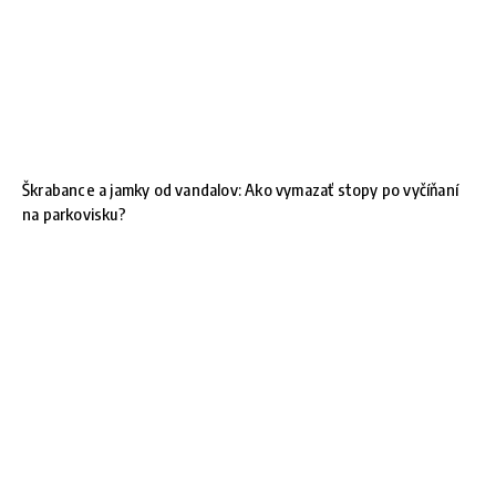
Škrabance a jamky od vandalov: Ako vymazať stopy po vyčíňaní
na parkovisku?