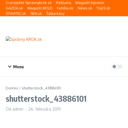
Preskočiť na obsah
O projekte Spravnykrok.sk
Reklama
Magazín bývanie
GAZDA.sk
Magazín BOLD
Família.sk
News.sk
Top5.sk
STAVITEĽ.sk
SEN.sk
Šálka kávy
Menu
Domov
/
shutterstock_43886101
shutterstock_43886101
Od
admin
26. februára 2019