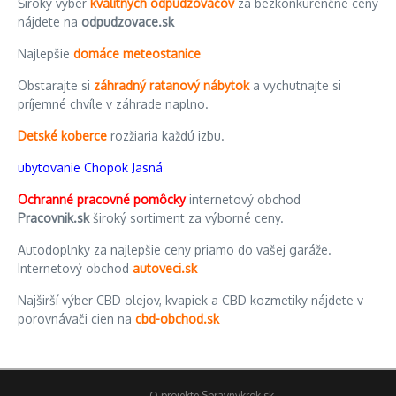
Široký výber
kvalitných odpudzovačov
za bezkonkurenčné ceny
nájdete na
odpudzovace.sk
Najlepšie
domáce meteostanice
Obstarajte si
záhradný ratanový nábytok
a vychutnajte si
príjemné chvíle v záhrade naplno.
Detské koberce
rozžiaria každú izbu.
ubytovanie Chopok Jasná
Ochranné pracovné pomôcky
internetový obchod
Pracovnik.sk
široký sortiment za výborné ceny.
Autodoplnky za najlepšie ceny priamo do vašej garáže.
Internetový obchod
autoveci.sk
Najširší výber CBD olejov, kvapiek a CBD kozmetiky nájdete v
porovnávači cien na
cbd-obchod.sk
O projekte Spravnykrok.sk