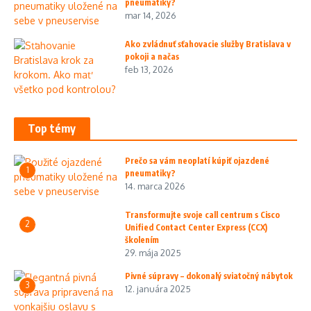
pneumatiky?
mar 14, 2026
Ako zvládnuť sťahovacie služby Bratislava v
pokoji a načas
feb 13, 2026
Top témy
Prečo sa vám neoplatí kúpiť ojazdené
1
pneumatiky?
14. marca 2026
Transformujte svoje call centrum s Cisco
2
Unified Contact Center Express (CCX)
školením
29. mája 2025
Pivné súpravy – dokonalý sviatočný nábytok
3
12. januára 2025