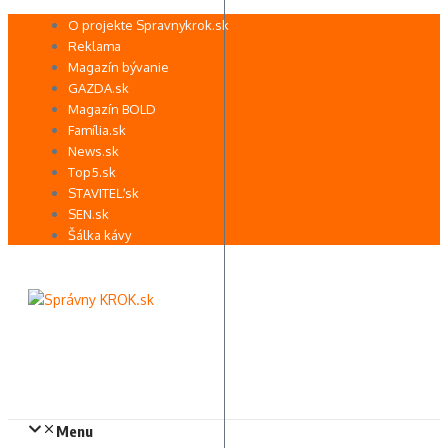
Preskočiť
O projekte Spravnykrok.sk
na
Reklama
obsah
Magazín bývanie
GAZDA.sk
Magazín BOLD
Família.sk
News.sk
Top5.sk
STAVITEĽ.sk
SEN.sk
Šálka kávy
Menu