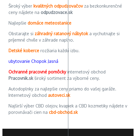
Široký výber
kvalitných odpudzovačov
za bezkonkurenčné
ceny nájdete na
odpudzovace.sk
Najlepšie
domáce meteostanice
Obstarajte si
záhradný ratanový nábytok
a vychutnajte si
príjemné chvíle v záhrade naplno.
Detské koberce
rozžiaria každú izbu.
ubytovanie Chopok Jasná
Ochranné pracovné pomôcky
internetový obchod
Pracovnik.sk
široký sortiment za výborné ceny.
Autodoplnky za najlepšie ceny priamo do vašej garáže.
Internetový obchod
autoveci.sk
Najširší výber CBD olejov, kvapiek a CBD kozmetiky nájdete v
porovnávači cien na
cbd-obchod.sk