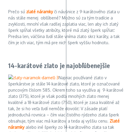
Prečo sú
zlaté náramky
či náušnice z 9-karátového zlata u
nás stále menej obľúbené? Možno sú za tým tradície a
zvyklosti, mnohí však radšej zaplatia viac, len aby ich zlatý
šperk spĺňal všetky atribúty, ktoré má zlatý šperk spĺňať.
Predsa len, väčšina ľudí stále vníma zlato skrz karáty, a tak
čím je ich viac, tým má pre nich šperk vyššiu hodnotu.
14-karátové zlato je najobľúbenejšie
Najviac používané zlato v
šperkárstve je stále 14-karátové zlato, ktoré je označované
puncovým číslom 585. Okrem toho sa využíva aj 9-karátové
zlato (375), ktoré je však podľa mnohých zlato menej
kvalitné a 18-karátové zlato (750), ktoré je zasa kvalitné až
tak, že si ho veľa ľudí nemôže dovoliť. V zásade platí
jednoduchá rovnica – čím viac čistého rýdzeho zlata šperk
obsahuje, tým viac má karátov, a teda aj vyššiu cenu.
Zlaté
náramky
alebo iné šperky zo 14-karátového zlata sa tak