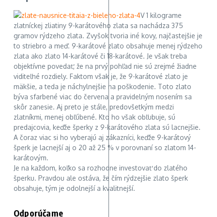
V 1 kilograme
zlatníckej zliatiny 9-karátového zlata sa nachádza 375
gramov rýdzeho zlata. Zvyšok tvoria iné kovy, najčastejšie je
to striebro a meď. 9-karátové zlato obsahuje menej rýdzeho
zlata ako zlato 14-karátové či 18-karátové. Je však treba
objektívne povedať, že na prvý pohľad nie sú zrejmé žiadne
viditeľné rozdiely. Faktom však je, že 9-karátové zlato je
mäkšie, a teda je náchylnejšie na poškodenie. Toto zlato
býva sfarbené viac do červena a pravidelným nosením sa
skôr zanesie. Aj preto je stále, predovšetkým medzi
zlatníkmi, menej obľúbené. Kto ho však obľubuje, sú
predajcovia, keďže šperky z 9-karátového zlata sú lacnejšie.
A čoraz viac si ho vyberajú aj zákazníci, keďže 9-karátový
šperk je lacnejší aj o 20 až 25 % v porovnaní so zlatom 14-
karátovým.
Je na každom, koľko sa rozhodne investovať do zlatého
šperku. Pravdou ale ostáva, že čím rýdzejšie zlato šperk
obsahuje, tým je odolnejší a kvalitnejší.
Odporúčame