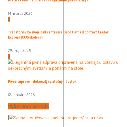
Prečo sa vám neoplatí kúpiť ojazdené pneumatiky?
14. marca 2026
2
Transformujte svoje call centrum s Cisco Unified Contact Center
Express (CCX) školením
29. mája 2025
3
Pivné súpravy – dokonalý sviatočný nábytok
12. januára 2025
Vyberáme pre vás
1