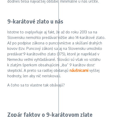
dodnes tešia najväčšej obľube, minimálne u nás určite.
9-karátové zlato u nás
Istotne to ovplyvňuje aj fakt, že až do roku 2013 sa na
Slovensku nemohlo predávať nižšie ako 14-karátové zlato.
Až po podpise zákona o puncovníctve a skúšaní drahých
kovov (tzv. Puncový zákon) sa aj na Slovensku umožnilo
predávať 9-karátového zlato (375), ktoré je napríklad v
Nemecku veľmi vyhľadávané. Slováci sú však vo vzťahu
k zlatým šperkom obsahujúcim „iba“ 9 karátov dosť
skeptickí. A preto sa radšej obdarujú
náušnicami
vyššej
hodnoty, len aby nič neriskovali.
A čoho sa to vlastne tak obávajú?
Zopár faktov o 9-karátovom zlate