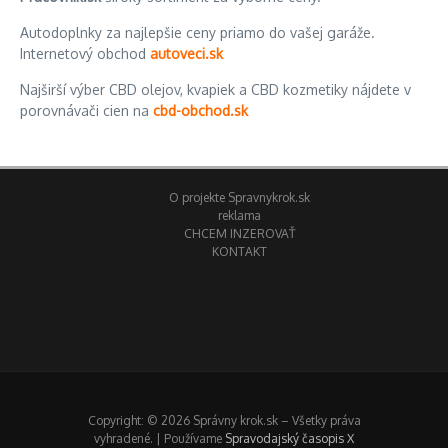
Autodoplnky za najlepšie ceny priamo do vašej garáže.
Internetový obchod
autoveci.sk
Najširší výber CBD olejov, kvapiek a CBD kozmetiky nájdete v
porovnávači cien na
cbd-obchod.sk
O projekte Spravnykrok.sk
reklama
CHCEM INZEROVAŤ
KONTAKT
Copyright: © 2026 Správny krok.sk – Všetky práva
vyhradené. | Používame
Spravodajský časopis X