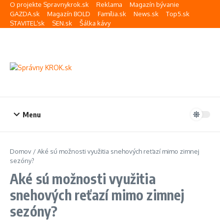
Preskočiť na obsah
O projekte Spravnykrok.sk
Reklama
Magazín bývanie
GAZDA.sk
Magazín BOLD
Família.sk
News.sk
Top5.sk
STAVITEĽ.sk
SEN.sk
Šálka kávy
Menu
Domov
/
Aké sú možnosti využitia snehových reťazí mimo zimnej
sezóny?
Aké sú možnosti využitia
snehových reťazí mimo zimnej
sezóny?