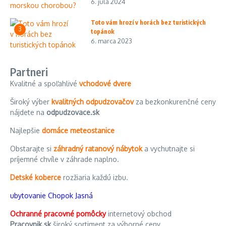
6. júla 2024
Toto vám hrozí v horách bez turistických
3
topánok
6. marca 2023
Partneri
Kvalitné a spoľahlivé
vchodové dvere
Široký výber
kvalitných odpudzovačov
za bezkonkurenčné ceny
nájdete na
odpudzovace.sk
Najlepšie
domáce meteostanice
Obstarajte si
záhradný ratanový nábytok
a vychutnajte si
príjemné chvíle v záhrade naplno.
Detské koberce
rozžiaria každú izbu.
ubytovanie Chopok Jasná
Ochranné pracovné pomôcky
internetový obchod
Pracovnik.sk
široký sortiment za výborné ceny.