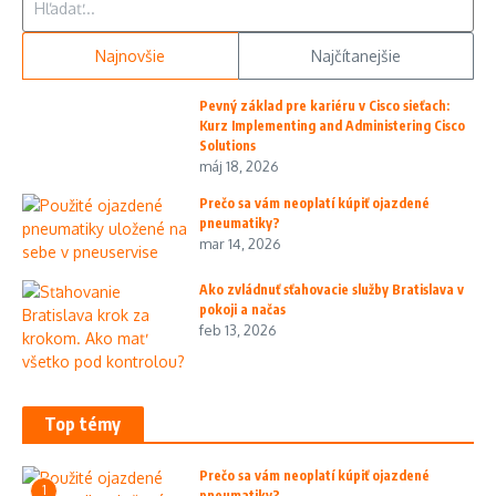
Najnovšie
Najčítanejšie
Pevný základ pre kariéru v Cisco sieťach:
Kurz Implementing and Administering Cisco
Solutions
máj 18, 2026
Prečo sa vám neoplatí kúpiť ojazdené
pneumatiky?
mar 14, 2026
Ako zvládnuť sťahovacie služby Bratislava v
pokoji a načas
feb 13, 2026
Top témy
Prečo sa vám neoplatí kúpiť ojazdené
1
pneumatiky?