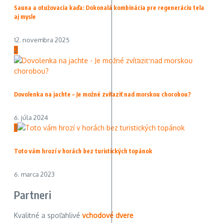
Sauna a otužovacia kaďa: Dokonalá kombinácia pre regeneráciu tela
aj mysle
12. novembra 2025
2
Dovolenka na jachte – Je možné zvíťaziť nad morskou chorobou?
6. júla 2024
3
Toto vám hrozí v horách bez turistických topánok
6. marca 2023
Partneri
Kvalitné a spoľahlivé
vchodové dvere