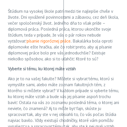
Štúdium na vysokej škole patrí medzi tie najlepšie chvíle v
živote. Dni vyvážené povinnosťami a zábavou, cez deň škola,
večer spoločenský život. Jedného dňa to však príde –
diplomová práca. Posledná práca, ktorou ukončíte svoje
štúdium, teda v prípade, že vás o pár rokov nebude
vyťažovať
písanie rigoróznej práce
. Bakalárka bola oproti
diplomovke ešte hračka, ale čo robiť preto, aby aj písanie
diplomovej práce bolo pre vás jednoduchšie? Existuje
niekoľko spôsobov, ako si to uľahčiť. Ktoré to sú?
Vyberte si tému, ku ktorej máte vzťah
Ako je to na vašej fakulte? Môžete si vybrať tému, ktorú si
vymyslíte sami, alebo máte zoznam fakultných tém, z
ktorého si môžete vybrať? V každom prípade si vyberte tému,
ku ktorej máte vzťah a bude vás jej písanie aspoň trochu
baviť. Ostala na vás zo zoznamu posledná téma, o ktorej ani
neviete, čo znamená? Aj to môže byť fajn, skúste ju
spracovať tak, aby ste v nej obsiahli to, čo vás počas štúdia
najviac bavilo. Vždy existujú chodníčky, ktoré vám pomôžu
vynaliezť sa a spracovať tému tak, aby ste k nej mali vzťah.