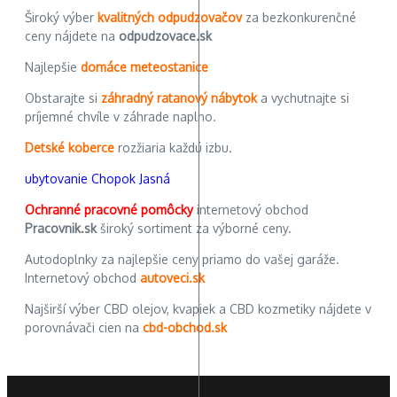
Široký výber
kvalitných odpudzovačov
za bezkonkurenčné
ceny nájdete na
odpudzovace.sk
Najlepšie
domáce meteostanice
Obstarajte si
záhradný ratanový nábytok
a vychutnajte si
príjemné chvíle v záhrade naplno.
Detské koberce
rozžiaria každú izbu.
ubytovanie Chopok Jasná
Ochranné pracovné pomôcky
internetový obchod
Pracovnik.sk
široký sortiment za výborné ceny.
Autodoplnky za najlepšie ceny priamo do vašej garáže.
Internetový obchod
autoveci.sk
Najširší výber CBD olejov, kvapiek a CBD kozmetiky nájdete v
porovnávači cien na
cbd-obchod.sk