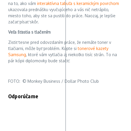
na to, ako vám
interaktívna tabuľa s keramickým povrchom
ukazovala prednášku vyučujúceho a vás nič netrápilo,
miesto toho, aby ste sa pustili do práce. Naozaj, je lepšie
začať písať skôr.
Veľa šťastia s tlačením
Zistiť tesne pred odovzdaním práce, že nemáte toner v
tlačiarni, môže byť problém. Kúpte si
tonerové kazety
Samsung
, ktoré vám vytlačia aj niekoľko tisíc strán. To na
pár kópii diplomovky bude stačiť.
FOTO: © Monkey Business / Dollar Photo Club
Odporúčame