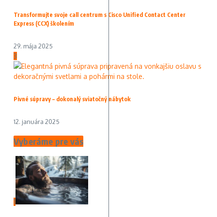
Transformujte svoje call centrum s Cisco Unified Contact Center
Express (CCX) školením
29. mája 2025
3
Pivné súpravy – dokonalý sviatočný nábytok
12. januára 2025
Vyberáme pre vás
1