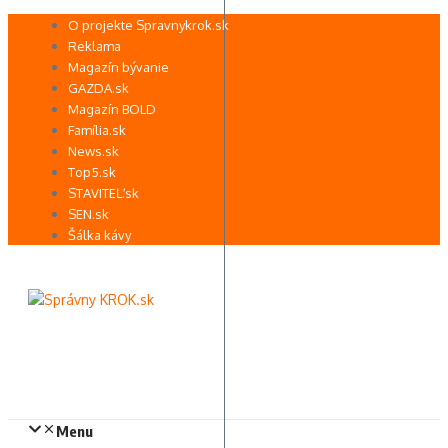
Preskočiť
O projekte Spravnykrok.sk
na
Reklama
obsah
Magazín bývanie
GAZDA.sk
Magazín BOLD
Família.sk
News.sk
Top5.sk
STAVITEĽ.sk
SEN.sk
Šálka kávy
Menu