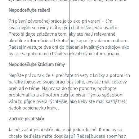
Nepodceňujte rešerš
Prí písaní záverečnej práce je to ako pri varení – čím
kvalitnejšie suroviny máte, tým chutnejšie jedlo uvaríte.
Preto si dajte záležať na tom, aby ste mali relevantné,
aktuálne informácie od skutočnej kapacity v danom odbore.
Radšej investujte dva dni do hľadania kvalitných zdrojov, ako
by ste sa potom mali trápiť s nekvalitnými informáciami.
Nepodceňujte štúdium témy
Nepíšte prácu tak, že si prečítate tri vety z knižky a potom ich
parafrázujete vo svojej práci bez toho, aby ste mali celkový
prehľad o téme. Najprv sa do toho ponorte, pochopte
problematiku a až potom začnite písať. Týmto spôsobom
vám to pôjde oveľa rýchlejšie, ako keby ste mali každý tretí
riadok odbiehať ku knihe.
Začnite písať skôr
Jasné, začať písať skôr nie je nič jednoduché. Komu by sa
chcelo, keď ešte máte dosť času? Radšej budete spomínať