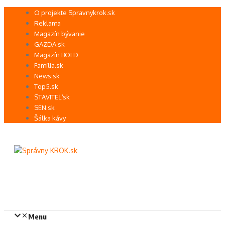
Preskočiť
O projekte Spravnykrok.sk
na
Reklama
obsah
Magazín bývanie
GAZDA.sk
Magazín BOLD
Família.sk
News.sk
Top5.sk
STAVITEĽ.sk
SEN.sk
Šálka kávy
Menu