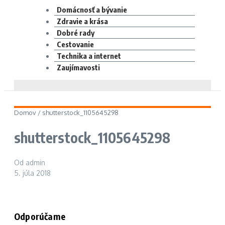
Domácnosť a bývanie
Zdravie a krása
Dobré rady
Cestovanie
Technika a internet
Zaujímavosti
Domov
/
shutterstock_1105645298
shutterstock_1105645298
Od
admin
5. júla 2018
Odporúčame