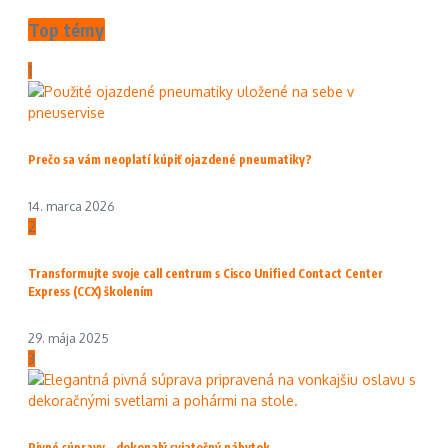
Top témy
1
Prečo sa vám neoplatí kúpiť ojazdené pneumatiky?
14. marca 2026
2
Transformujte svoje call centrum s Cisco Unified Contact Center
Express (CCX) školením
29. mája 2025
3
Pivné súpravy – dokonalý sviatočný nábytok