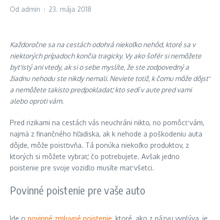
Od
admin
23. mája 2018
Každoročne sa na cestách odohrá niekoľko nehôd, ktoré sa v
niektorých prípadoch končia tragicky. Vy ako šofér si nemôžete
byť istý ani vtedy, ak si o sebe myslíte, že ste zodpovedný a
žiadnu nehodu ste nikdy nemali. Neviete totiž, k čomu môže dôjsť
a nemôžete takisto predpokladať, kto sedí v aute pred vami
alebo oproti vám.
Pred rizikami na cestách vás neuchráni nikto, no pomôcť vám,
najmä z finančného hľadiska, ak k nehode a poškodeniu auta
dôjde, môže poisťovňa. Tá ponúka niekoľko produktov, z
ktorých si môžete vybrať, čo potrebujete. Avšak jedno
poistenie pre svoje vozidlo musíte mať všetci.
Povinné poistenie pre vaše auto
Ide o
povinné zmluvné poistenie
, ktoré, ako z názvu vyplýva, je