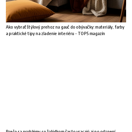
Ako vybrať štýlový prehoz na gauč do obývačky: materiály, farby
a praktické tipy na zladenie interiéru - TOP5 magazín
Prečo sa problémy so žalúdkom často vracajú aj po odznení