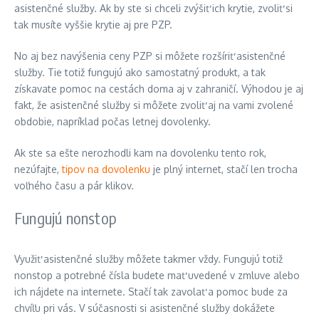
asistenčné služby. Ak by ste si chceli zvýšiť ich krytie, zvoliť si
tak musíte vyššie krytie aj pre PZP.
No aj bez navýšenia ceny PZP si môžete rozšíriť asistenčné
služby. Tie totiž fungujú ako samostatný produkt, a tak
získavate pomoc na cestách doma aj v zahraničí. Výhodou je aj
fakt, že asistenčné služby si môžete zvoliť aj na vami zvolené
obdobie, napríklad počas letnej dovolenky.
Ak ste sa ešte nerozhodli kam na dovolenku tento rok,
nezúfajte,
tipov na dovolenku
je plný internet, stačí len trocha
voľného času a pár klikov.
Fungujú nonstop
Využiť asistenčné služby môžete takmer vždy. Fungujú totiž
nonstop a potrebné čísla budete mať uvedené v zmluve alebo
ich nájdete na internete. Stačí tak zavolať a pomoc bude za
chvíľu pri vás. V súčasnosti si asistenčné služby dokážete