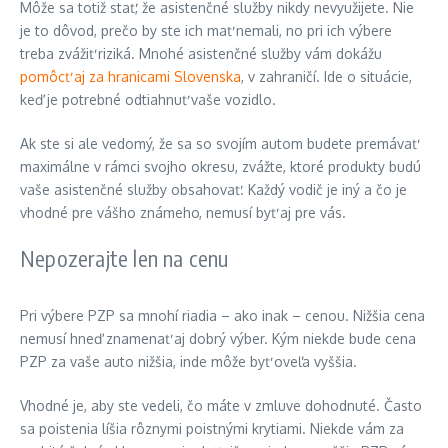
Môže sa totiž stať, že asistenčné služby nikdy nevyužijete. Nie
je to dôvod, prečo by ste ich mať nemali, no pri ich výbere
treba zvážiť riziká. Mnohé asistenčné služby vám dokážu
pomôcť aj za hranicami Slovenska
, v zahraničí. Ide o situácie,
keď je potrebné odtiahnuť vaše vozidlo.
Ak ste si ale vedomý, že sa so svojím autom budete premávať
maximálne v rámci svojho okresu, zvážte, ktoré produkty budú
vaše asistenčné služby obsahovať. Každý vodič je iný a čo je
vhodné pre vášho známeho, nemusí byť aj pre vás.
Nepozerajte len na cenu
Pri výbere PZP sa mnohí riadia – ako inak – cenou. Nižšia cena
nemusí hneď znamenať aj dobrý výber. Kým niekde bude cena
PZP za vaše auto nižšia, inde môže byť oveľa vyššia.
Vhodné je, aby ste vedeli, čo máte v zmluve dohodnuté. Často
sa poistenia líšia rôznymi poistnými krytiami. Niekde vám za