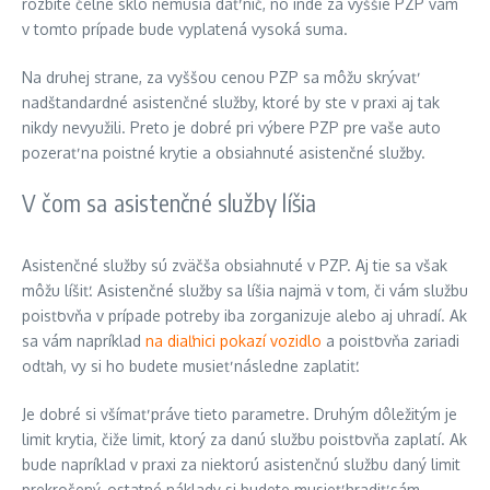
rozbité čelné sklo nemusia dať nič, no inde za vyššie PZP vám
v tomto prípade bude vyplatená vysoká suma.
Na druhej strane, za vyššou cenou PZP sa môžu skrývať
nadštandardné asistenčné služby, ktoré by ste v praxi aj tak
nikdy nevyužili. Preto je dobré pri výbere PZP pre vaše auto
pozerať na poistné krytie a obsiahnuté asistenčné služby.
V čom sa asistenčné služby líšia
Asistenčné služby sú zväčša obsiahnuté v PZP. Aj tie sa však
môžu líšiť. Asistenčné služby sa líšia najmä v tom, či vám službu
poisťovňa v prípade potreby iba zorganizuje alebo aj uhradí. Ak
sa vám napríklad
na diaľnici pokazí vozidlo
a poisťovňa zariadi
odťah, vy si ho budete musieť následne zaplatiť.
Je dobré si všímať práve tieto parametre. Druhým dôležitým je
limit krytia, čiže limit, ktorý za danú službu poisťovňa zaplatí. Ak
bude napríklad v praxi za niektorú asistenčnú službu daný limit
prekročený, ostatné náklady si budete musieť hradiť sám.