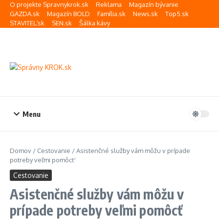
Preskočiť na obsah
O projekte Spravnykrok.sk
Reklama
Magazín bývanie
GAZDA.sk
Magazín BOLD
Família.sk
News.sk
Top5.sk
STAVITEĽ.sk
SEN.sk
Šálka kávy
Menu
Domov
/
Cestovanie
/
Asistenčné služby vám môžu v prípade
potreby veľmi pomôcť
Cestovanie
Asistenčné služby vám môžu v
prípade potreby veľmi pomôcť