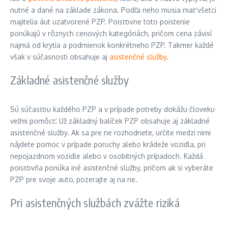
nutné a dané na základe zákona. Podľa neho musia mať všetci
majitelia áut uzatvorené PZP. Poisťovne toto poistenie
ponúkajú v rôznych cenových kategóriách, pričom cena závisí
najmä od krytia a podmienok konkrétneho PZP. Takmer každé
však v súčasnosti obsahuje aj
asistenčné služby
.
Základné asistenčné služby
Sú súčasťou každého PZP a v prípade potreby dokážu človeku
veľmi pomôcť. Už základný balíček PZP obsahuje aj základné
asistenčné služby. Ak sa pre ne rozhodnete, určite medzi nimi
nájdete pomoc v prípade poruchy alebo krádeže vozidla, pri
nepojazdnom vozidle alebo v osobitných prípadoch. Každá
poisťovňa ponúka iné asistenčné služby, pričom ak si vyberáte
PZP pre svoje auto, pozerajte aj na ne.
Pri asistenčných službách zvážte riziká