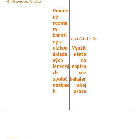
Previous Article
Povole
né
rozme
ry
batoži
Next Article
ny v
nízkon
Využit
áklado
e leto
vých
na
letecký
napísa
ch
nie
spoloč
bakalár
nostiac
skej
h
práce