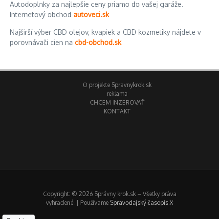
Autodoplnky za najlepšie ceny priamo do vašej garáže.
Internetový obchod
autoveci.sk
Najširší výber CBD olejov, kvapiek a CBD kozmetiky nájdete v
porovnávači cien na
cbd-obchod.sk
O projekte Spravnykrok.sk
reklama
CHCEM INZEROVAŤ
KONTAKT
Copyright: © 2026 Správny krok.sk – Všetky práva
vyhradené. | Používame
Spravodajský časopis X