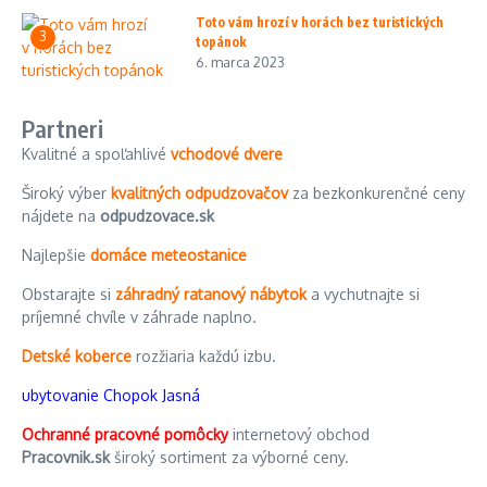
Toto vám hrozí v horách bez turistických
3
topánok
6. marca 2023
Partneri
Kvalitné a spoľahlivé
vchodové dvere
Široký výber
kvalitných odpudzovačov
za bezkonkurenčné ceny
nájdete na
odpudzovace.sk
Najlepšie
domáce meteostanice
Obstarajte si
záhradný ratanový nábytok
a vychutnajte si
príjemné chvíle v záhrade naplno.
Detské koberce
rozžiaria každú izbu.
ubytovanie Chopok Jasná
Ochranné pracovné pomôcky
internetový obchod
Pracovnik.sk
široký sortiment za výborné ceny.