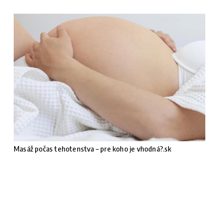
Masáž počas tehotenstva – pre koho je vhodná?.sk