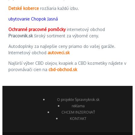
Detské koberce
rozžiaria každú izbu.
ubytovanie Chopok Jasná
Ochranné pracovné pomôcky
internetový obchod
Pracovnik.sk
široký sortiment za výborné ceny.
Autodoplnky za najlepšie ceny priamo do vašej garáže.
Internetový obchod
autoveci.sk
Najširší výber CBD olejov, kvapiek a CBD kozmetiky nájdete v
porovnávači cien na
cbd-obchod.sk
O projekte Spravnykrok.sk
reklama
CHCEM INZEROVAŤ
KONTAKT