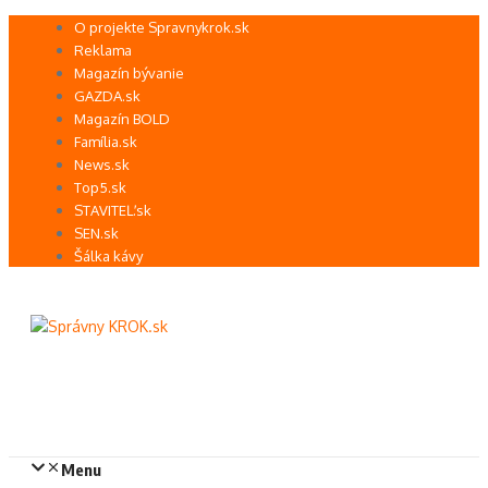
Preskočiť
O projekte Spravnykrok.sk
na
Reklama
obsah
Magazín bývanie
GAZDA.sk
Magazín BOLD
Família.sk
News.sk
Top5.sk
STAVITEĽ.sk
SEN.sk
Šálka kávy
Menu