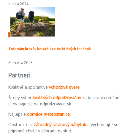
6. júla 2024
3
Toto vám hrozí v horách bez turistických topánok
6. marca 2023
Partneri
Kvalitné a spoľahlivé
vchodové dvere
Široký výber
kvalitných odpudzovačov
za bezkonkurenčné
ceny nájdete na
odpudzovace.sk
Najlepšie
domáce meteostanice
Obstarajte si
záhradný ratanový nábytok
a vychutnajte si
príjemné chvíle v záhrade naplno.