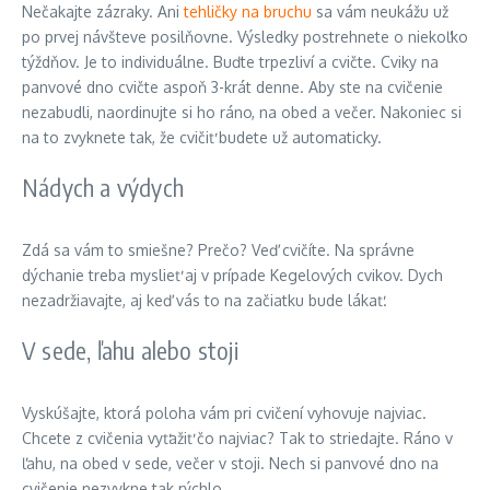
Nečakajte zázraky. Ani
tehličky na bruchu
sa vám neukážu už
po prvej návšteve posilňovne. Výsledky postrehnete o niekoľko
týždňov. Je to individuálne. Buďte trpezliví a cvičte. Cviky na
panvové dno cvičte aspoň 3-krát denne. Aby ste na cvičenie
nezabudli, naordinujte si ho ráno, na obed a večer. Nakoniec si
na to zvyknete tak, že cvičiť budete už automaticky.
Nádych a výdych
Zdá sa vám to smiešne? Prečo? Veď cvičíte. Na správne
dýchanie treba myslieť aj v prípade Kegelových cvikov. Dych
nezadržiavajte, aj keď vás to na začiatku bude lákať.
V sede, ľahu alebo stoji
Vyskúšajte, ktorá poloha vám pri cvičení vyhovuje najviac.
Chcete z cvičenia vyťažiť čo najviac? Tak to striedajte. Ráno v
ľahu, na obed v sede, večer v stoji. Nech si panvové dno na
cvičenie nezvykne tak rýchlo.