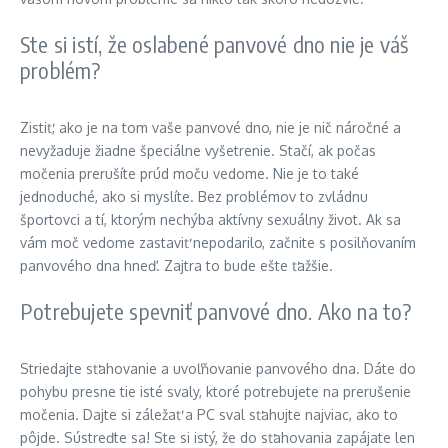
Ste si istí, že oslabené panvové dno nie je váš
problém?
Zistiť, ako je na tom vaše panvové dno, nie je nič náročné a
nevyžaduje žiadne špeciálne vyšetrenie. Stačí, ak počas
močenia prerušíte prúd moču vedome. Nie je to také
jednoduché, ako si myslíte. Bez problémov to zvládnu
športovci a tí, ktorým nechýba aktívny sexuálny život. Ak sa
vám moč vedome zastaviť nepodarilo, začnite s posilňovaním
panvového dna hneď. Zajtra to bude ešte ťažšie.
Potrebujete spevniť panvové dno. Ako na to?
Striedajte sťahovanie a uvoľňovanie panvového dna. Dáte do
pohybu presne tie isté svaly, ktoré potrebujete na prerušenie
močenia. Dajte si záležať a PC sval sťahujte najviac, ako to
pôjde. Sústreďte sa! Ste si istý, že do sťahovania zapájate len