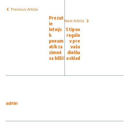
Previous Article
Prezut
Next Article
ie
letnýc
5 tipov
h
regálo
pneum
v pre
atík za
vašu
zimné
dielňu
sa blíži!
a sklad
admin