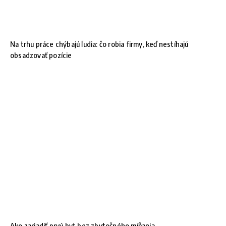
Na trhu práce chýbajú ľudia: čo robia firmy, keď nestíhajú
obsadzovať pozície
Ako zariadiť prvý byt bez zbytočného míňania