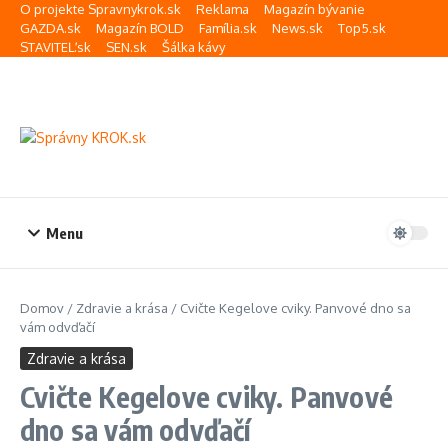
Preskočiť na obsah
O projekte Spravnykrok.sk
Reklama
Magazín bývanie
GAZDA.sk
Magazín BOLD
Família.sk
News.sk
Top5.sk
STAVITEĽ.sk
SEN.sk
Šálka kávy
Menu
Domov
/
Zdravie a krása
/
Cvičte Kegelove cviky. Panvové dno sa
vám odvďačí
Zdravie a krása
Cvičte Kegelove cviky. Panvové
dno sa vám odvďačí