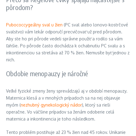
pôrodom?
Pubococcygeálny sval u žien
(PC sval alebo lonovo-kostrčové
svalstvo) vám lekár odporučí precvičovať už pred pôrodom.
Aby ste ho pri pôrode vedeli správne použiť a rodilo sa vám
ľahšie. Po pôrode často dochádza k ochabnutiu PC svalu a s
inkontinenciou sa stretáva až 70 % žien. Nemusíte byť jednou z
nich.
Obdobie menopauzy je náročné
Veľké fyzické zmeny ženy sprevádzajú aj v období menopauzy.
Maternica klesá a v mnohých prípadoch sa na nej objavuje
myóm (
nezhubný gynekologický nádor
), ktorý sa rieši
operačne. Vo väčšine prípadov sa ženám odoberie celá
maternica a inkontinencia je toho následkom.
Tento problém postihuje až 23 % žien nad 45 rokov. Unikanie