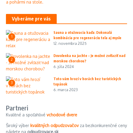
Vyberáme pre vás
Sauna a otužovacia kaďa: Dokonalá
1
kombinácia pre regeneráciu tela aj mysle
12. novembra 2025
Dovolenka na jachte – Je možné zvíťaziť nad
2
morskou chorobou?
6. júla 2024
Toto vám hrozí v horách bez turistických
3
topánok
6. marca 2023
Partneri
Kvalitné a spoľahlivé
vchodové dvere
Široký výber
kvalitných odpudzovačov
za bezkonkurenčné ceny
nájdete na
odpudzovace.sk