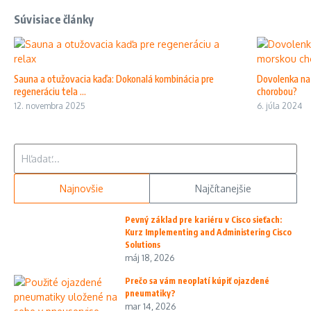
Súvisiace články
Sauna a otužovacia kaďa: Dokonalá kombinácia pre
Dovolenka na 
regeneráciu tela ...
chorobou?
12. novembra 2025
6. júla 2024
Hľadať:
Najnovšie
Najčítanejšie
Pevný základ pre kariéru v Cisco sieťach:
Kurz Implementing and Administering Cisco
Solutions
máj 18, 2026
Prečo sa vám neoplatí kúpiť ojazdené
pneumatiky?
mar 14, 2026