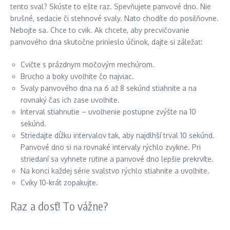
tento sval? Skúste to ešte raz. Spevňujete panvové dno. Nie
brušné, sedacie či stehnové svaly. Nato chodíte do posilňovne.
Nebojte sa. Chce to cvik. Ak chcete, aby precvičovanie
panvového dna skutočne prinieslo účinok, dajte si záležať.
Cvičte s prázdnym močovým mechúrom.
Brucho a boky uvoľnite čo najviac.
Svaly panvového dna na 6 až 8 sekúnd stiahnite a na
rovnaký čas ich zase uvoľnite.
Interval stiahnutie – uvoľnenie postupne zvýšte na 10
sekúnd.
Striedajte dĺžku intervalov tak, aby najdlhší trval 10 sekúnd.
Panvové dno si na rovnaké intervaly rýchlo zvykne. Pri
striedaní sa vyhnete rutine a panvové dno lepšie prekrvíte.
Na konci každej série svalstvo rýchlo stiahnite a uvoľnite.
Cviky 10-krát zopakujte.
Raz a dosť! To vážne?