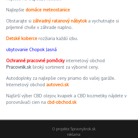
Najlepšie
domáce meteostanice
Obstarajte si
záhradný ratanový nábytok
a vychutnajte si
príjemné chvíle v záhrade naplno.
Detské koberce
rozžiaria každú izbu.
ubytovanie Chopok Jasná
Ochranné pracovné pomôcky
internetový obchod
Pracovnik.sk
široký sortiment za výborné ceny.
Autodoplnky za najlepšie ceny priamo do vašej garáže.
Internetový obchod
autoveci.sk
Najširší výber CBD olejov, kvapiek a CBD kozmetiky nájdete v
porovnávači cien na
cbd-obchod.sk
O projekte Spravnykrok.sk
reklama