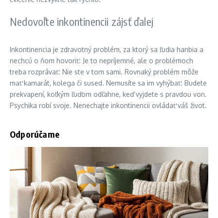
Nedovoľte inkontinencii zájsť ďalej
Inkontinencia je zdravotný problém, za ktorý sa ľudia hanbia a
nechcú o ňom hovoriť. Je to nepríjemné, ale o problémoch
treba rozprávať. Nie ste v tom sami. Rovnaký problém môže
mať kamarát, kolega či sused. Nemusíte sa im vyhýbať. Budete
prekvapení, koľkým ľuďom odľahne, keď vyjdete s pravdou von.
Psychika robí svoje. Nenechajte inkontinencii ovládať váš život.
Odporúčame