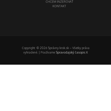
CHCEM INZEROVAŤ
KONTAKT
Copyright: © 2026 Správny krok.sk – Všetky práva
vyhradené. | Používame
Spravodajský časopis X