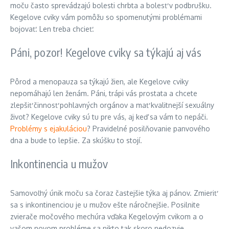
moču často sprevádzajú bolesti chrbta a bolesť v podbrušku.
Kegelove cviky vám pomôžu so spomenutými problémami
bojovať. Len treba chcieť.
Páni, pozor! Kegelove cviky sa týkajú aj vás
Pôrod a menopauza sa týkajú žien, ale Kegelove cviky
nepomáhajú len ženám. Páni, trápi vás prostata a chcete
zlepšiť činnosť pohlavných orgánov a mať kvalitnejší sexuálny
život? Kegelove cviky sú tu pre vás, aj keď sa vám to nepáči.
Problémy s ejakuláciou
? Pravidelné posilňovanie panvového
dna a bude to lepšie. Za skúšku to stojí.
Inkontinencia u mužov
Samovoľný únik moču sa čoraz častejšie týka aj pánov. Zmieriť
sa s inkontinenciou je u mužov ešte náročnejšie. Posilnite
zvierače močového mechúra vďaka Kegelovým cvikom a o
vašom novom probléme sa nikto tak skoro nedozvie.