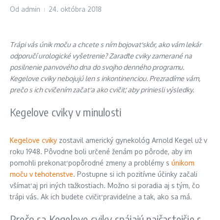
Od
admin
24. októbra 2018
Trápi vás únik moču a chcete s ním bojovať skôr, ako vám lekár
odporučí urologické vyšetrenie? Zaraďte cviky zamerané na
posilnenie panvového dna do svojho denného programu.
Kegelove cviky nebojujú len s inkontinenciou. Prezradíme vám,
prečo s ich cvičením začať a ako cvičiť, aby priniesli výsledky.
Kegelove cviky v minulosti
Kegelove cviky
zostavil americký gynekológ Arnold Kegel už v
roku 1948. Pôvodne boli určené ženám po pôrode, aby im
pomohli prekonať popôrodné zmeny a problémy s
únikom
moču v tehotenstve
. Postupne si ich pozitívne účinky začali
všímať aj pri iných ťažkostiach. Možno si poradia aj s tým, čo
trápi vás. Ak ich budete cvičiť pravidelne a tak, ako sa má.
Prečo sa Kegelove cviky spájajú najčastejšie s