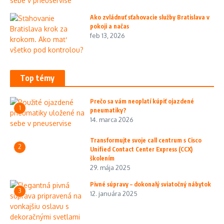
Ako zvládnuť sťahovacie služby Bratislava v
pokoji a načas
feb 13, 2026
Top témy
Prečo sa vám neoplatí kúpiť ojazdené
1
pneumatiky?
14. marca 2026
Transformujte svoje call centrum s Cisco
2
Unified Contact Center Express (CCX)
školením
29. mája 2025
Pivné súpravy – dokonalý sviatočný nábytok
3
12. januára 2025