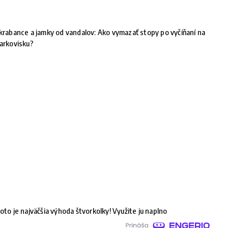
krabance a jamky od vandalov: Ako vymazať stopy po vyčíňaní na
arkovisku?
oto je najväčšia výhoda štvorkolky! Využite ju naplno