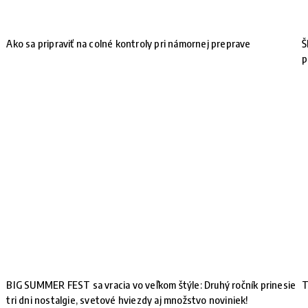
Ako sa pripraviť na colné kontroly pri námornej preprave
Š
p
BIG SUMMER FEST sa vracia vo veľkom štýle: Druhý ročník prinesie
T
tri dni nostalgie, svetové hviezdy aj množstvo noviniek!