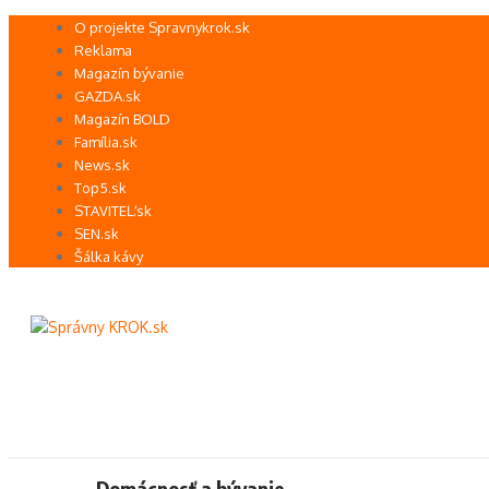
Preskočiť
O projekte Spravnykrok.sk
na
Reklama
obsah
Magazín bývanie
GAZDA.sk
Magazín BOLD
Família.sk
News.sk
Top5.sk
STAVITEĽ.sk
SEN.sk
Šálka kávy