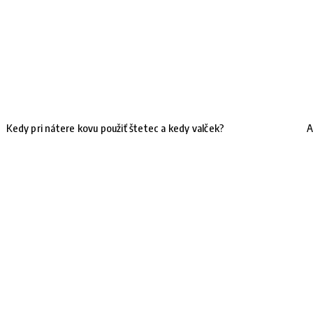
Kedy pri nátere kovu použiť štetec a kedy valček?
A