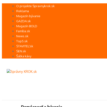
Preskočiť
O projekte Spravnykrok.sk
na
Reklama
obsah
Magazín bývanie
GAZDA.sk
Magazín BOLD
Família.sk
News.sk
Top5.sk
STAVITEĽ.sk
SEN.sk
Šálka kávy