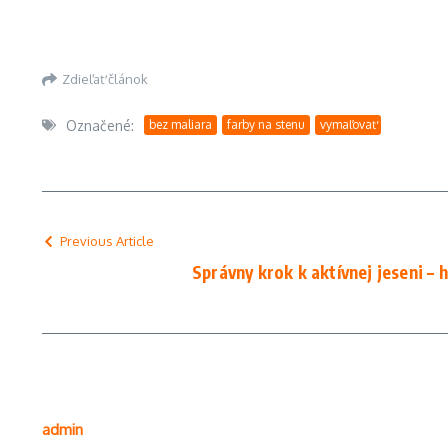
Zdieľať článok
Označené:
bez maliara
farby na stenu
vymaľovať
Previous Article
Správny krok k aktívnej jeseni – h
admin