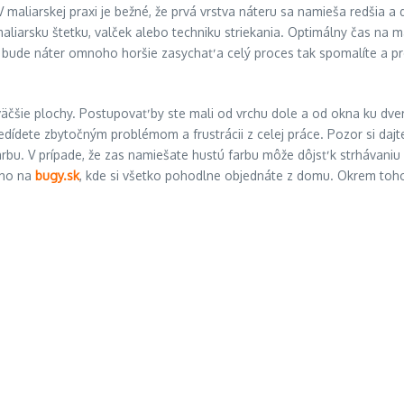
 maliarskej praxi je bežné, že prvá vrstva náteru sa namieša redšia a d
aliarsku štetku, valček alebo techniku striekania. Optimálny čas na 
bude náter omnoho horšie zasychať a celý proces tak spomalíte a pred
äčšie plochy. Postupovať by ste mali od vrchu dole a od okna ku dve
redídete zbytočným problémom a frustrácii z celej práce. Pozor si dajt
farbu. V prípade, že zas namiešate hustú farbu môže dôjsť k strhávan
cho na
bugy.sk
, kde si všetko pohodlne objednáte z domu. Okrem toho 