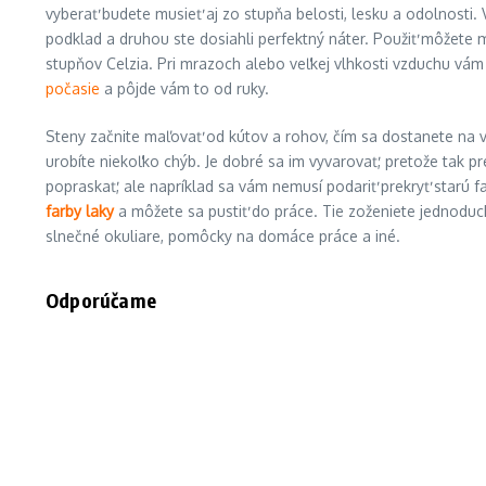
vyberať budete musieť aj zo stupňa belosti, lesku a odolnosti. V
podklad a druhou ste dosiahli perfektný náter. Použiť môžete m
stupňov Celzia. Pri mrazoch alebo veľkej vlhkosti vzduchu vám 
počasie
a pôjde vám to od ruky.
Steny začnite maľovať od kútov a rohov, čím sa dostanete na v
urobíte niekoľko chýb. Je dobré sa im vyvarovať, pretože tak p
popraskať, ale napríklad sa vám nemusí podariť prekryť starú 
farby laky
a môžete sa pustiť do práce. Tie zoženiete jednodu
slnečné okuliare, pomôcky na domáce práce a iné.
Odporúčame