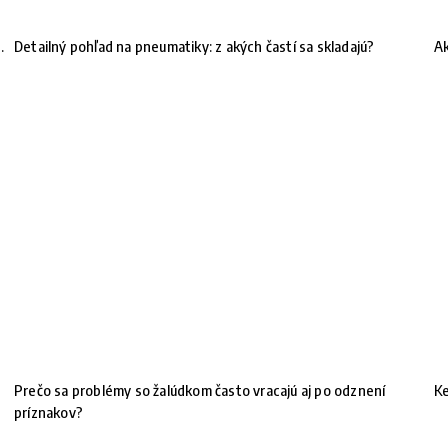
.
Detailný pohľad na pneumatiky: z akých častí sa skladajú?
Ak
Prečo sa problémy so žalúdkom často vracajú aj po odznení
Ke
!
príznakov?