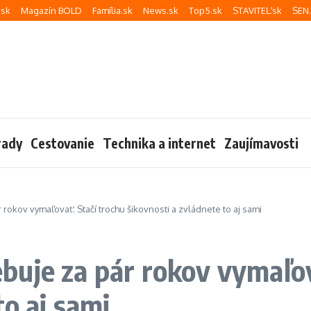
sk
Magazín BOLD
Família.sk
News.sk
Top5.sk
STAVITEĽ.sk
SEN
rady
Cestovanie
Technika a internet
Zaujímavosti
okov vymaľovať. Stačí trochu šikovnosti a zvládnete to aj sami
uje za pár rokov vymaľov
to aj sami