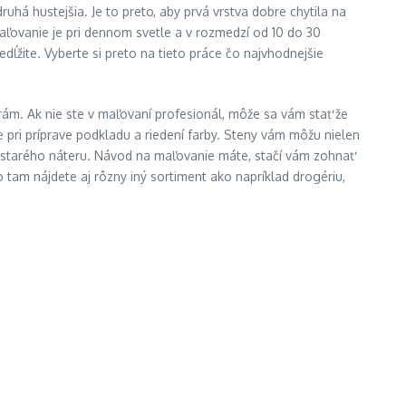
ruhá hustejšia. Je to preto, aby prvá vrstva dobre chytila na
maľovanie je pri dennom svetle a v rozmedzí od 10 do 30
ĺžite. Vyberte si preto na tieto práce čo najvhodnejšie
rám. Ak nie ste v maľovaní profesionál, môže sa vám stať že
e pri príprave podkladu a riedení farby. Steny vám môžu nielen
iu starého náteru. Návod na maľovanie máte, stačí vám zohnať
tam nájdete aj rôzny iný sortiment ako napríklad drogériu,