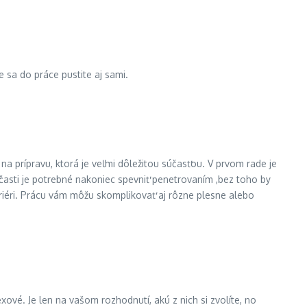
 sa do práce pustite aj sami.
a prípravu, ktorá je veľmi dôležitou súčasťou. V prvom rade je
é časti je potrebné nakoniec spevniť penetrovaním ,bez toho by
riéri. Prácu vám môžu skomplikovať aj rôzne plesne alebo
ové. Je len na vašom rozhodnutí, akú z nich si zvolíte, no