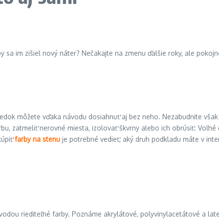
y sa im zišiel nový náter? Nečakajte na zmenu ďalšie roky, ale pokojne
sledok môžete vďaka návodu dosiahnuť aj bez neho. Nezabudnite však n
arbu, zatmeliť nerovné miesta, izolovať škvrny alebo ich obrúsiť. Voľn
kúpiť
farby na stenu
je potrebné vedieť, aký druh podkladu máte v inte
dou riediteľné farby. Poznáme akrylátové, polyvinylacetátové a latex