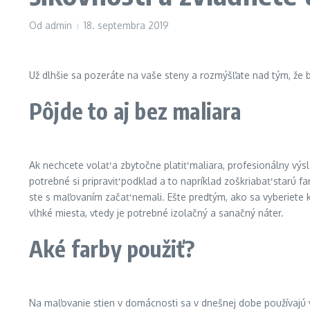
Od
admin
18. septembra 2019
Už dlhšie sa pozeráte na vaše steny a rozmýšľate nad tým, že b
Pôjde to aj bez maliara
Ak nechcete volať a zbytočne platiť maliara, profesionálny vý
potrebné si pripraviť podklad a to napríklad zoškriabať starú f
ste s maľovaním začať nemali. Ešte predtým, ako sa vyberiete 
vlhké miesta, vtedy je potrebné izolačný a sanačný náter.
Aké farby použiť?
Na maľovanie stien v domácnosti sa v dnešnej dobe používajú vo