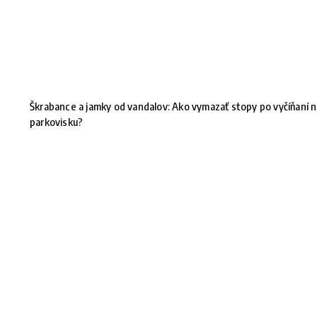
Škrabance a jamky od vandalov: Ako vymazať stopy po vyčíňaní 
parkovisku?