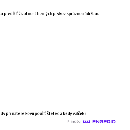
o predĺžiť životnosť herných prvkov správnou údržbou
dy pri nátere kovu použiť štetec a kedy valček?