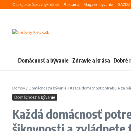
Preskočiť na obsah
O projekte Spravnykrok.sk
Reklama
Magazín bývanie
GAZDA.
Domácnosť a bývanie
Zdravie a krása
Dobré 
Domov
/
Domácnosť a bývanie
/
Každá domácnosť potrebuje za pár r
Domácnosť a bývanie
Každá domácnosť potreb
šikovnosti a zvládnete 