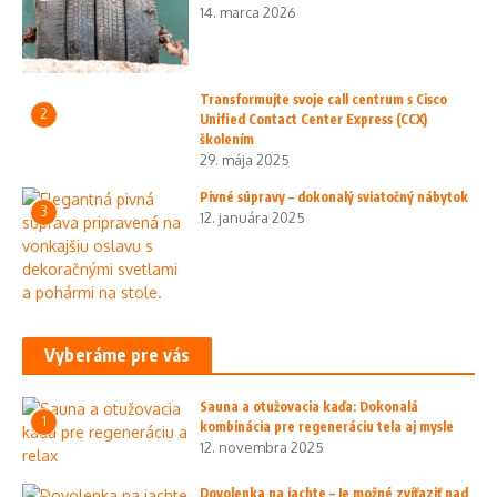
14. marca 2026
Transformujte svoje call centrum s Cisco
2
Unified Contact Center Express (CCX)
školením
29. mája 2025
Pivné súpravy – dokonalý sviatočný nábytok
3
12. januára 2025
Vyberáme pre vás
Sauna a otužovacia kaďa: Dokonalá
1
kombinácia pre regeneráciu tela aj mysle
12. novembra 2025
Dovolenka na jachte – Je možné zvíťaziť nad