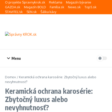
Preskočiť na obsah
O projekte Spravnykrok.sk
Reklama
Magazín bývanie
GAZDA.sk
Magazín BOLD
Família.sk
News.sk
Top5.sk
STAVITEĽ.sk
SEN.sk
Šálka kávy
Menu
Domov
/
Keramická ochrana karosérie: Zbytočný luxus alebo
nevyhnutnosť?
Keramická ochrana karosérie:
Zbytočný luxus alebo
nevyhnutnosť?