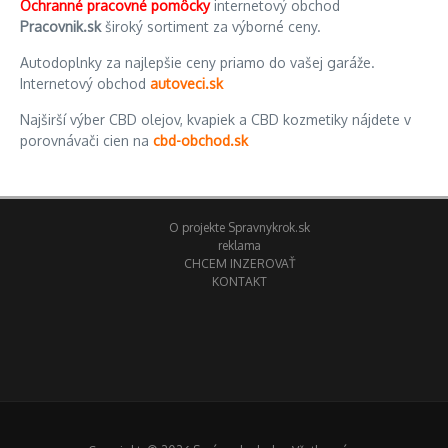
Ochranné pracovné pomôcky
internetový obchod
Pracovnik.sk
široký sortiment za výborné ceny.
Autodoplnky za najlepšie ceny priamo do vašej garáže.
Internetový obchod
autoveci.sk
Najširší výber CBD olejov, kvapiek a CBD kozmetiky nájdete v
porovnávači cien na
cbd-obchod.sk
O projekte Spravnykrok.sk
reklama
CHCEM INZEROVAŤ
KONTAKT