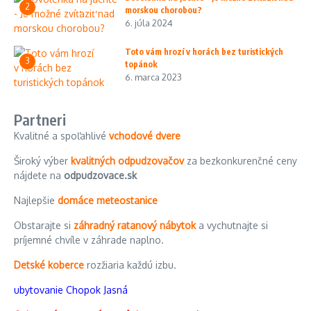
2
morskou chorobou?
6. júla 2024
Toto vám hrozí v horách bez turistických
3
topánok
6. marca 2023
Partneri
Kvalitné a spoľahlivé
vchodové dvere
Široký výber
kvalitných odpudzovačov
za bezkonkurenčné ceny
nájdete na
odpudzovace.sk
Najlepšie
domáce meteostanice
Obstarajte si
záhradný ratanový nábytok
a vychutnajte si
príjemné chvíle v záhrade naplno.
Detské koberce
rozžiaria každú izbu.
ubytovanie Chopok Jasná