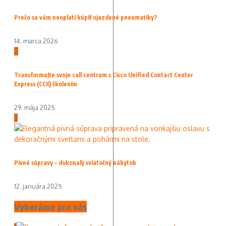
Prečo sa vám neoplatí kúpiť ojazdené pneumatiky?
14. marca 2026
2
Transformujte svoje call centrum s Cisco Unified Contact Center
Express (CCX) školením
29. mája 2025
3
Pivné súpravy – dokonalý sviatočný nábytok
12. januára 2025
Vyberáme pre vás