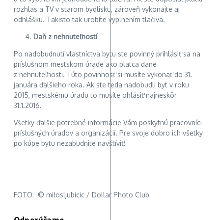
rozhlas a TV v starom bydlisku, zároveň vykonajte aj
odhlášku. Takisto tak urobíte vyplnením tlačiva.
Daň z nehnuteľností
Po nadobudnutí vlastníctva bytu ste povinný prihlásiť sa na
príslušnom mestskom úrade ako platca dane
z nehnuteľnosti. Túto povinnosť si musíte vykonať do 31.
januára ďalšieho roka. Ak ste teda nadobudli byt v roku
2015, mestskému úradu to musíte ohlásiť najneskôr
31.1.2016.
Všetky ďalšie potrebné informácie Vám poskytnú pracovníci
príslušných úradov a organizácií. Pre svoje dobro ich všetky
po kúpe bytu nezabudnite navštíviť!
FOTO: © milosljubicic / Dollar Photo Club
Odporúčame