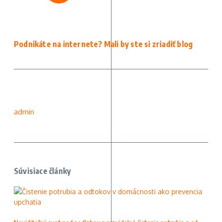
Podnikáte na internete? Mali by ste si zriadiť blog
admin
Súvisiace články