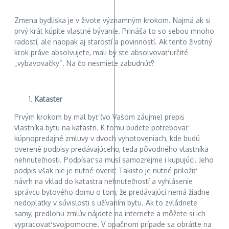
Zmena bydliska je v živote významným krokom. Najmä ak si
prvý krát kúpite vlastné bývanie. Prináša to so sebou mnoho
radostí, ale naopak aj starostí a povinností. Ak tento životný
krok práve absolvujete, mali by ste absolvovať určité
„vybavovačky“. Na čo nesmiete zabudnúť?
Kataster
Prvým krokom by mal byť (vo Vašom záujme) prepis
vlastníka bytu na katastri. K tomu budete potrebovať
kúpnopredajné zmluvy v dvoch vyhotoveniach, kde budú
overené podpisy predávajúceho, teda pôvodného vlastníka
nehnuteľnosti. Podpísať sa musí samozrejme i kupujúci. Jeho
podpis však nie je nutné overiť. Takisto je nutné priložiť
návrh na vklad do katastra nehnuteľností a vyhlásenie
správcu bytového domu o tom, že predávajúci nemá žiadne
nedoplatky v súvislosti s užívaním bytu. Ak to zvládnete
samy, predlohu zmlúv nájdete na internete a môžete si ich
vypracovať svojpomocne. V opačnom prípade sa obráťte na