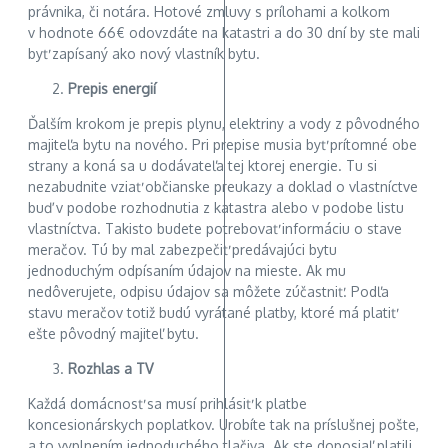
právnika, či notára. Hotové zmluvy s prílohami a kolkom
v hodnote 66€ odovzdáte na katastri a do 30 dní by ste mali
byť zapísaný ako nový vlastník bytu.
Prepis energií
Ďalším krokom je prepis plynu, elektriny a vody z pôvodného
majiteľa bytu na nového. Pri prepise musia byť prítomné obe
strany a koná sa u dodávateľa tej ktorej energie. Tu si
nezabudnite vziať občianske preukazy a doklad o vlastníctve
buď v podobe rozhodnutia z katastra alebo v podobe listu
vlastníctva. Takisto budete potrebovať informáciu o stave
meračov. Tú by mal zabezpečiť predávajúci bytu
jednoduchým odpísaním údajov na mieste. Ak mu
nedôverujete, odpisu údajov sa môžete zúčastniť. Podľa
stavu meračov totiž budú vyrátané platby, ktoré má platiť
ešte pôvodný majiteľ bytu.
Rozhlas a TV
Každá domácnosť sa musí prihlásiť k platbe
koncesionárskych poplatkov. Urobíte tak na príslušnej pošte,
a to vyplnením jednoduchého tlačiva. Ak ste doposiaľ platili