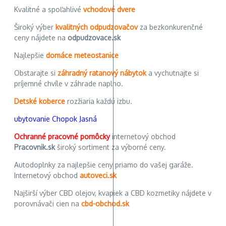
Kvalitné a spoľahlivé
vchodové dvere
Široký výber
kvalitných odpudzovačov
za bezkonkurenčné
ceny nájdete na
odpudzovace.sk
Najlepšie
domáce meteostanice
Obstarajte si
záhradný ratanový nábytok
a vychutnajte si
príjemné chvíle v záhrade naplno.
Detské koberce
rozžiaria každú izbu.
ubytovanie Chopok Jasná
Ochranné pracovné pomôcky
internetový obchod
Pracovnik.sk
široký sortiment za výborné ceny.
Autodoplnky za najlepšie ceny priamo do vašej garáže.
Internetový obchod
autoveci.sk
Najširší výber CBD olejov, kvapiek a CBD kozmetiky nájdete v
porovnávači cien na
cbd-obchod.sk