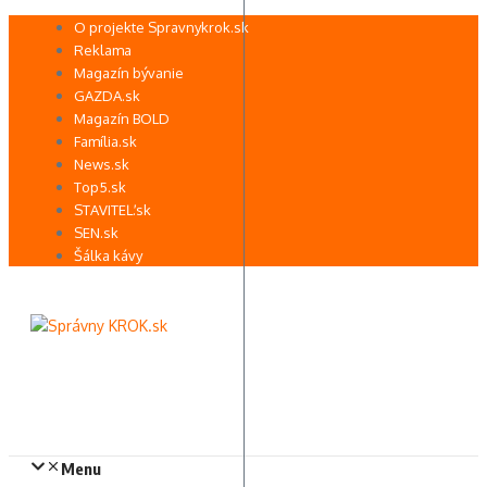
Preskočiť
O projekte Spravnykrok.sk
na
Reklama
obsah
Magazín bývanie
GAZDA.sk
Magazín BOLD
Família.sk
News.sk
Top5.sk
STAVITEĽ.sk
SEN.sk
Šálka kávy
Menu