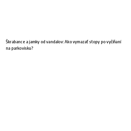
Škrabance a jamky od vandalov: Ako vymazať stopy po vyčíňaní
na parkovisku?