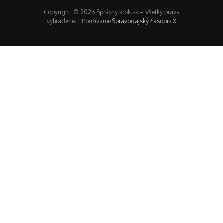
Copyright: © 2026 Správny krok.sk – Všetky práva
vyhradené. | Používame
Spravodajský časopis X