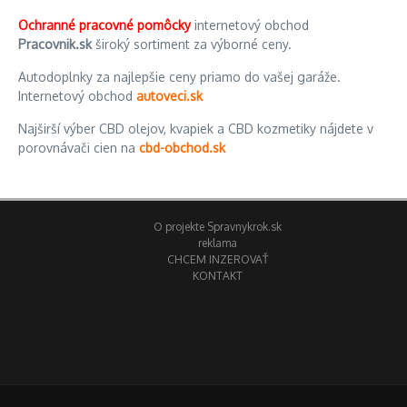
Ochranné pracovné pomôcky
internetový obchod
Pracovnik.sk
široký sortiment za výborné ceny.
Autodoplnky za najlepšie ceny priamo do vašej garáže.
Internetový obchod
autoveci.sk
Najširší výber CBD olejov, kvapiek a CBD kozmetiky nájdete v
porovnávači cien na
cbd-obchod.sk
O projekte Spravnykrok.sk
reklama
CHCEM INZEROVAŤ
KONTAKT