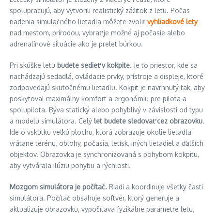
spolupracujú, aby vytvorili realistický zážitok z letu. Počas
riadenia simulačného lietadla môžete zvoliť
vyhliadkové lety
nad mestom, prírodou, vybrať je možné aj počasie alebo
adrenalínové situácie ako je prelet búrkou.
Pri skúške letu
budete sedieť v kokpite
. Je to priestor, kde sa
nachádzajú sedadlá, ovládacie prvky, prístroje a displeje, ktoré
zodpovedajú skutočnému lietadlu. Kokpit je navrhnutý tak, aby
poskytoval maximálny komfort a ergonómiu pre pilota a
spolupilota. Býva statický alebo pohyblivý v závislosti od typu
a modelu simulátora. Celý
let budete sledovať cez obrazovku
.
Ide o vskutku veľkú plochu, ktorá zobrazuje okolie lietadla
vrátane terénu, oblohy, počasia, letísk, iných lietadiel a ďalších
objektov. Obrazovka je synchronizovaná s pohybom kokpitu,
aby vytvárala ilúziu pohybu a rýchlosti.
Mozgom simulátora je počítač.
Riadi a koordinuje všetky časti
simulátora. Počítač obsahuje softvér, ktorý generuje a
aktualizuje obrazovku, vypočítava fyzikálne parametre letu,