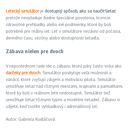
Letecký simulátor
je
dostupný spôsob, ako sa naučiť lietať
,
pretože nevyžaduje žiadne špeciálne povolenia, licencie,
zdravotné prehliadky alebo iné podmienky, ktoré by boli
potrebné pre reálny let. Let v simulátore nezávisí od počasia,
denného času, sezóny alebo dostupnosti lietadla.
Zábava nielen pre dvoch
V neposlednom rade ide o zábavu, ktorú páry často volia ako
darčeky pre dvoch
. Simulátor poskytuje veľa možností a
variácií, ktoré zvyšujú záujem a motiváciu pilota. Simulátor
umožňuje lietať nad rôznymi miestami, krajinami a pamiatkami,
ktoré by boli v reálnom lete nedostupné. Simulátor tiež
umožňuje lietať rôznymi typmi a modelmi lietadiel. Zábavu si
užijete, keď zvolíte vyhliadkový i adrenalínový let.
Autor: Gabriela Kudláčová