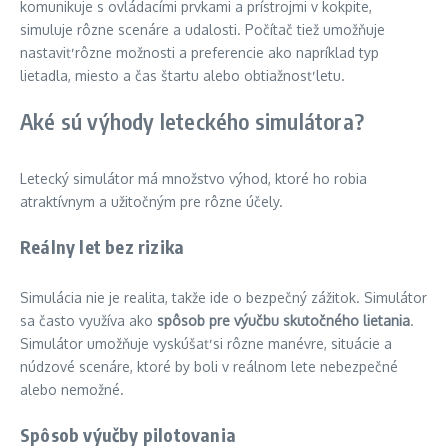
komunikuje s ovládacími prvkami a prístrojmi v kokpite,
simuluje rôzne scenáre a udalosti. Počítač tiež umožňuje
nastaviť rôzne možnosti a preferencie ako napríklad typ
lietadla, miesto a čas štartu alebo obtiažnosť letu.
Aké sú výhody leteckého simulátora?
Letecký simulátor má množstvo výhod, ktoré ho robia
atraktívnym a užitočným pre rôzne účely.
Reálny let bez rizika
Simulácia nie je realita, takže ide o bezpečný zážitok. Simulátor
sa často využíva ako
spôsob pre výučbu skutočného lietania
.
Simulátor umožňuje vyskúšať si rôzne manévre, situácie a
núdzové scenáre, ktoré by boli v reálnom lete nebezpečné
alebo nemožné.
Spôsob výučby pilotovania