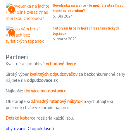
Dovolenka na jachte – Je možné zvíťaziť nad
2
morskou chorobou?
6. júla 2024
Toto vám hrozí v horách bez turistických
3
topánok
6. marca 2023
Partneri
Kvalitné a spoľahlivé
vchodové dvere
Široký výber
kvalitných odpudzovačov
za bezkonkurenčné ceny
nájdete na
odpudzovace.sk
Najlepšie
domáce meteostanice
Obstarajte si
záhradný ratanový nábytok
a vychutnajte si
príjemné chvíle v záhrade naplno.
Detské koberce
rozžiaria každú izbu.
ubytovanie Chopok Jasná