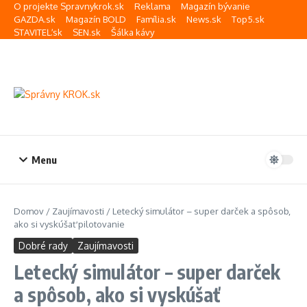
Preskočiť na obsah
O projekte Spravnykrok.sk
Reklama
Magazín bývanie
GAZDA.sk
Magazín BOLD
Família.sk
News.sk
Top5.sk
STAVITEĽ.sk
SEN.sk
Šálka kávy
Menu
Domov
/
Zaujímavosti
/
Letecký simulátor – super darček a spôsob,
ako si vyskúšať pilotovanie
Dobré rady
Zaujímavosti
Letecký simulátor – super darček
a spôsob, ako si vyskúšať