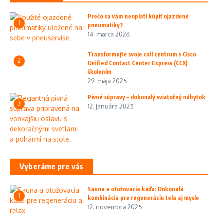
Prečo sa vám neoplatí kúpiť ojazdené
1
pneumatiky?
14. marca 2026
Transformujte svoje call centrum s Cisco
2
Unified Contact Center Express (CCX)
školením
29. mája 2025
Pivné súpravy – dokonalý sviatočný nábytok
3
12. januára 2025
Vyberáme pre vás
Sauna a otužovacia kaďa: Dokonalá
1
kombinácia pre regeneráciu tela aj mysle
12. novembra 2025