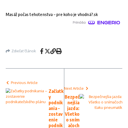
Masáž počas tehotenstva – pre koho je vhodná?.sk
Zdieľať článok
Previous Article
Next Article
Začiatk
y
Bezpeč
podnik
nejšia
ania –
jazda:
zostav
Všetko
enie
o sním
podnik
ačoch