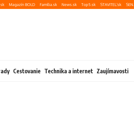
sk
Magazín BOLD
Família.sk
News.sk
Top5.sk
STAVITEĽ.sk
SEN
rady
Cestovanie
Technika a internet
Zaujímavosti