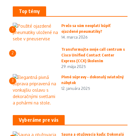
Top témy
Prečo sa vám neoplatí kúpiť
1
ojazdené pneumatiky?
14. marca 2026
Transformujte svoje call centrum s
2
Cisco Unified Contact Center
Express (CCX) školením
29. mája 2025
Pivné súpravy – dokonalý sviatočný
3
nábytok
12. januára 2025
Vyberáme pre vás
Sauna a otužovacia kaďa: Dokonalá