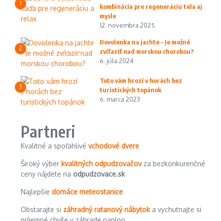
1
kombinácia pre regeneráciu tela aj
mysle
12. novembra 2025
Dovolenka na jachte – Je možné
2
zvíťaziť nad morskou chorobou?
6. júla 2024
Toto vám hrozí v horách bez
3
turistických topánok
6. marca 2023
Partneri
Kvalitné a spoľahlivé
vchodové dvere
Široký výber
kvalitných odpudzovačov
za bezkonkurenčné
ceny nájdete na
odpudzovace.sk
Najlepšie
domáce meteostanice
Obstarajte si
záhradný ratanový nábytok
a vychutnajte si
príjemné chvíle v záhrade naplno.