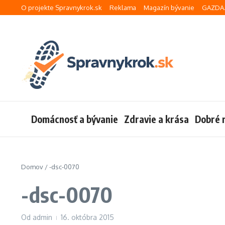
Preskočiť na obsah
O projekte Spravnykrok.sk
Reklama
Magazín bývanie
GAZDA.
Domácnosť a bývanie
Zdravie a krása
Dobré 
Domov
/
-dsc-0070
-dsc-0070
Od
admin
16. októbra 2015