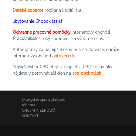
Detské koberce
rozžiaria každú izbu.
ubytovanie Chopok Jasná
Ochranné pracovné pomôcky
internetový obchod
Pracovnik.sk
široký sortiment za výborné ceny.
Autodoplnky za najlepšie ceny priamo do vašej garáže.
Internetový obchod
autoveci.sk
Najširší výber CBD olejov, kvapiek a CBD kozmetiky
nájdete v porovnávači cien na
cbd-obchod.sk
O projekte Spravnykrok.sk
reklama
CHCEM INZEROVAŤ
KONTAKT