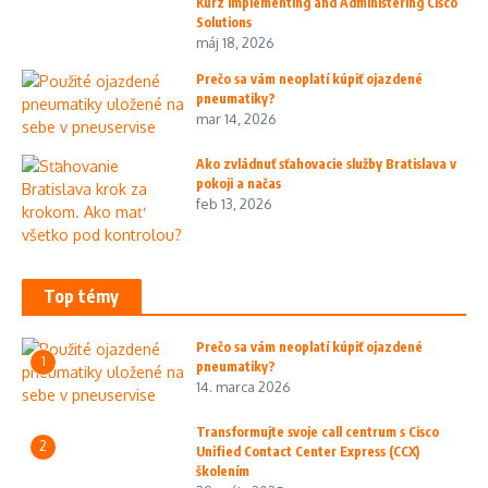
Kurz Implementing and Administering Cisco
Solutions
máj 18, 2026
Prečo sa vám neoplatí kúpiť ojazdené
pneumatiky?
mar 14, 2026
Ako zvládnuť sťahovacie služby Bratislava v
pokoji a načas
feb 13, 2026
Top témy
Prečo sa vám neoplatí kúpiť ojazdené
1
pneumatiky?
14. marca 2026
Transformujte svoje call centrum s Cisco
2
Unified Contact Center Express (CCX)
školením