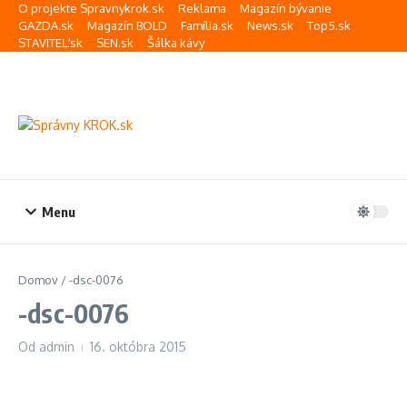
Preskočiť na obsah
O projekte Spravnykrok.sk
Reklama
Magazín bývanie
GAZDA.sk
Magazín BOLD
Família.sk
News.sk
Top5.sk
STAVITEĽ.sk
SEN.sk
Šálka kávy
Menu
Domov
/
-dsc-0076
-dsc-0076
Od
admin
16. októbra 2015