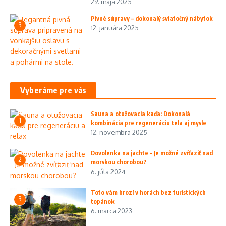
29. mája 2025
Pivné súpravy – dokonalý sviatočný nábytok
3
12. januára 2025
Vyberáme pre vás
Sauna a otužovacia kaďa: Dokonalá
1
kombinácia pre regeneráciu tela aj mysle
12. novembra 2025
Dovolenka na jachte – Je možné zvíťaziť nad
2
morskou chorobou?
6. júla 2024
Toto vám hrozí v horách bez turistických
3
topánok
6. marca 2023