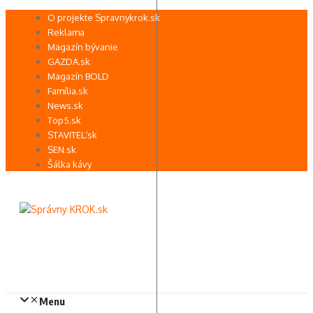
Preskočiť
O projekte Spravnykrok.sk
na
Reklama
obsah
Magazín bývanie
GAZDA.sk
Magazín BOLD
Família.sk
News.sk
Top5.sk
STAVITEĽ.sk
SEN.sk
Šálka kávy
Menu