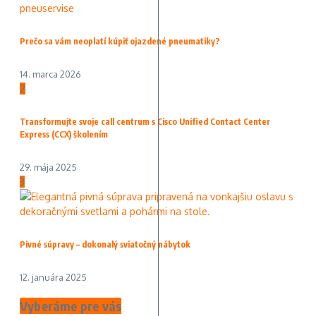
Prečo sa vám neoplatí kúpiť ojazdené pneumatiky?
14. marca 2026
2
Transformujte svoje call centrum s Cisco Unified Contact Center
Express (CCX) školením
29. mája 2025
3
Pivné súpravy – dokonalý sviatočný nábytok
12. januára 2025
Vyberáme pre vás