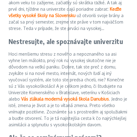
akom veku to zažijeme, začiatky sú skrátka ťažké. A tak aj
prvé dni, týždne na univerzite dajú poriadne zabrať.
Keďže
všetky vysoké školy na Slovensku
už otvorili svoje brány a
začal sa prvý semester, zrejme ste práve v tom najväčšom
strese. Teda v prípade, že ste prváci na vysokej…
Nestresujte, ale spoznávajte univerzitu
Hoci menšiemu stresu z nového a nepoznaného sa asi
vyhne len málokto, prvý rok na vysokej skutočne nie je
dôvodom na veľkú paniku. Dobre, tak ste preč z domu,
zvykáte si na nové mesto, internát, nových ľudí aj iný
vyučovací systém, ale toto ste predsa chceli, nie? Konečne
sú z Vás vysokoškoláci! A je celkom jedno, či študujete na
Univerzite Komenského v Bratislave, veterínu v Košiciach
alebo
Vás zlákala moderná vysoká škola Danubius
. Jedno je
isté, zmena je život a je to vítaná zmena. Preto všetko
vnímajte pozitívne. Zoznámte sa s prostredím aj spolužiakmi
a buďte otvorení. To je tá najistejšia cesta k čo najrýchlejšej
asimilácii a splynutiu s vysokoškolským davom.