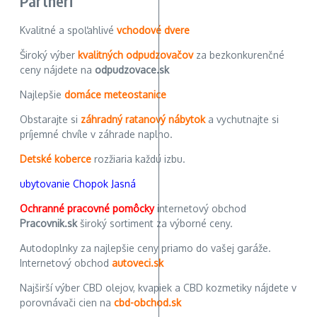
Partneri
Kvalitné a spoľahlivé
vchodové dvere
Široký výber
kvalitných odpudzovačov
za bezkonkurenčné
ceny nájdete na
odpudzovace.sk
Najlepšie
domáce meteostanice
Obstarajte si
záhradný ratanový nábytok
a vychutnajte si
príjemné chvíle v záhrade naplno.
Detské koberce
rozžiaria každú izbu.
ubytovanie Chopok Jasná
Ochranné pracovné pomôcky
internetový obchod
Pracovnik.sk
široký sortiment za výborné ceny.
Autodoplnky za najlepšie ceny priamo do vašej garáže.
Internetový obchod
autoveci.sk
Najširší výber CBD olejov, kvapiek a CBD kozmetiky nájdete v
porovnávači cien na
cbd-obchod.sk