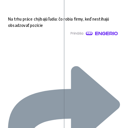
Na trhu práce chýbajú ľudia: čo robia firmy, keď nestíhajú
obsadzovať pozície