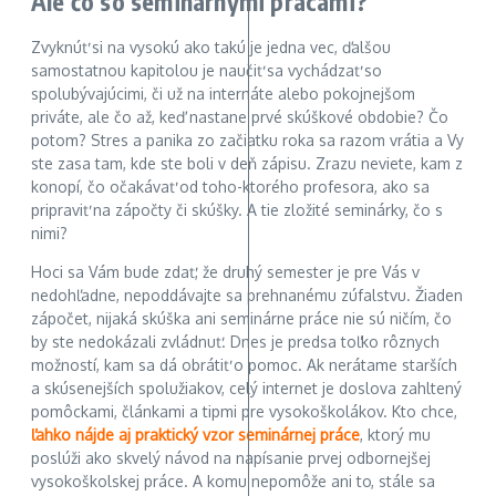
Ale čo so seminárnymi prácami?
Zvyknúť si na vysokú ako takú je jedna vec, ďalšou
samostatnou kapitolou je naučiť sa vychádzať so
spolubývajúcimi, či už na internáte alebo pokojnejšom
priváte, ale čo až, keď nastane prvé skúškové obdobie? Čo
potom? Stres a panika zo začiatku roka sa razom vrátia a Vy
ste zasa tam, kde ste boli v deň zápisu. Zrazu neviete, kam z
konopí, čo očakávať od toho-ktorého profesora, ako sa
pripraviť na zápočty či skúšky. A tie zložité seminárky, čo s
nimi?
Hoci sa Vám bude zdať, že druhý semester je pre Vás v
nedohľadne, nepoddávajte sa prehnanému zúfalstvu. Žiaden
zápočet, nijaká skúška ani seminárne práce nie sú ničím, čo
by ste nedokázali zvládnuť. Dnes je predsa toľko rôznych
možností, kam sa dá obrátiť o pomoc. Ak nerátame starších
a skúsenejších spolužiakov, celý internet je doslova zahltený
pomôckami, článkami a tipmi pre vysokoškolákov. Kto chce,
ľahko nájde aj praktický vzor seminárnej práce
, ktorý mu
poslúži ako skvelý návod na napísanie prvej odbornejšej
vysokoškolskej práce. A komu nepomôže ani to, stále sa