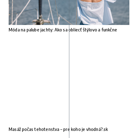
Móda na palube jachty: Ako sa obliecť štýlovo a funkčne
Masáž počas tehotenstva – pre koho je vhodná?.sk