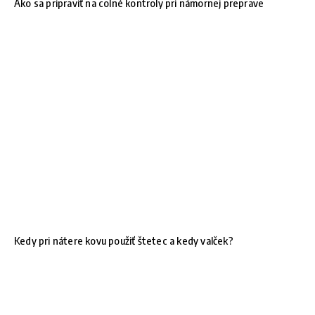
Ako sa pripraviť na colné kontroly pri námornej preprave
Kedy pri nátere kovu použiť štetec a kedy valček?