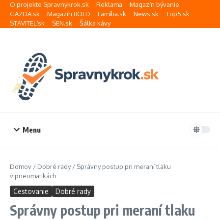
Preskočiť na obsah
O projekte Spravnykrok.sk
Reklama
Magazín bývanie
GAZDA.sk
Magazín BOLD
Família.sk
News.sk
Top5.sk
STAVITEĽ.sk
SEN.sk
Šálka kávy
Menu
Domov
/
Dobré rady
/
Správny postup pri meraní tlaku
v pneumatikách
Cestovanie
Dobré rady
Správny postup pri meraní tlaku