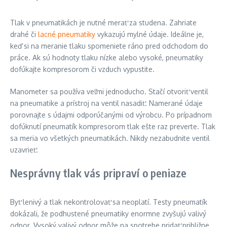
Tlak v pneumatikách je nutné merať za studena. Zahriate
drahé či
lacné pneumatiky
vykazujú mylné údaje. Ideálne je,
keď si na meranie tlaku spomeniete ráno pred odchodom do
práce. Ak sú hodnoty tlaku nízke alebo vysoké, pneumatiky
dofúkajte kompresorom či vzduch vypustite.
Manometer sa používa veľmi jednoducho. Stačí otvoriť ventil
na pneumatike a prístroj na ventil nasadiť. Namerané údaje
porovnajte s údajmi odporúčanými od výrobcu. Po prípadnom
dofúknutí pneumatík kompresorom tlak ešte raz preverte. Tlak
sa meria vo všetkých pneumatikách. Nikdy nezabudnite ventil
uzavrieť.
Nesprávny tlak vás pripraví o peniaze
Byť lenivý a tlak nekontrolovať sa neoplatí. Testy pneumatík
dokázali, že podhustené pneumatiky enormne zvyšujú valivý
odpor. Vysoký valivý odpor môže na spotrebe pridať približne