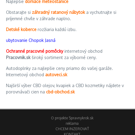
Najlepšie
domáce meteostanice
Obstarajte si
záhradný ratanový nábytok
a vychutnajte si
príjemné chvíle v záhrade naplno.
Detské koberce
rozžiaria každú izbu.
ubytovanie Chopok Jasná
Ochranné pracovné pomôcky
internetový obchod
Pracovnik.sk
široký sortiment za výborné ceny.
Autodoplnky za najlepšie ceny priamo do vašej garáže.
Internetový obchod
autoveci.sk
Najširší výber CBD olejov, kvapiek a CBD kozmetiky nájdete v
porovnávači cien na
cbd-obchod.sk
O projekte Spravnykrok.sk
reklama
CHCEM INZEROVAŤ
KONTAKT