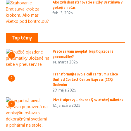
Ako zvládnuť sťahovacie služby Bratislava v
pokoji a načas
feb 13, 2026
Top témy
Prečo sa vám neoplatí kúpiť ojazdené
1
pneumatiky?
14. marca 2026
Transformujte svoje call centrum s Cisco
2
Unified Contact Center Express (CCX)
školením
29. mája 2025
Pivné súpravy – dokonalý sviatočný nábytok
3
12. januára 2025