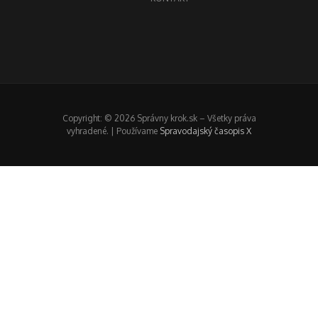
Copyright: © 2026 Správny krok.sk – Všetky práva
vyhradené. | Používame
Spravodajský časopis X