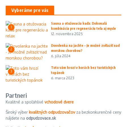
Vyberáme pre vás
Sauna a otužovacia kaďa: Dokonalá
1
kombinácia pre regeneráciu tela aj mysle
12. novembra 2025
Dovolenka na jachte – Je možné zvíťaziť nad
2
morskou chorobou?
6. júla 2024
Toto vám hrozí v horách bez turistických
3
topánok
6. marca 2023
Partneri
Kvalitné a spoľahlivé
vchodové dvere
Široký výber
kvalitných odpudzovačov
za bezkonkurenčné ceny
nájdete na
odpudzovace.sk