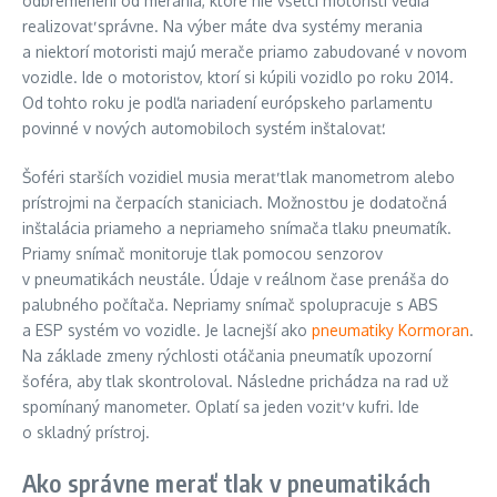
odbremenení od merania, ktoré nie všetci motoristi vedia
realizovať správne. Na výber máte dva systémy merania
a niektorí motoristi majú merače priamo zabudované v novom
vozidle. Ide o motoristov, ktorí si kúpili vozidlo po roku 2014.
Od tohto roku je podľa nariadení európskeho parlamentu
povinné v nových automobiloch systém inštalovať.
Šoféri starších vozidiel musia merať tlak manometrom alebo
prístrojmi na čerpacích staniciach. Možnosťou je dodatočná
inštalácia priameho a nepriameho snímača tlaku pneumatík.
Priamy snímač monitoruje tlak pomocou senzorov
v pneumatikách neustále. Údaje v reálnom čase prenáša do
palubného počítača. Nepriamy snímač spolupracuje s ABS
a ESP systém vo vozidle. Je lacnejší ako
pneumatiky Kormoran
.
Na základe zmeny rýchlosti otáčania pneumatík upozorní
šoféra, aby tlak skontroloval. Následne prichádza na rad už
spomínaný manometer. Oplatí sa jeden voziť v kufri. Ide
o skladný prístroj.
Ako správne merať tlak v pneumatikách