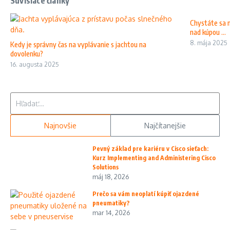
Súvisiace články
Chystáte sa n
nad kúpou ...
8. mája 2025
Kedy je správny čas na vyplávanie s jachtou na
dovolenku?
16. augusta 2025
Hľadať:
Najnovšie
Najčítanejšie
Pevný základ pre kariéru v Cisco sieťach:
Kurz Implementing and Administering Cisco
Solutions
máj 18, 2026
Prečo sa vám neoplatí kúpiť ojazdené
pneumatiky?
mar 14, 2026