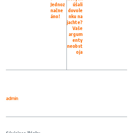
Jednoz
úšali
načne
dovole
áno!
nku na
jachte?
Vaše
argum
enty
neobst
oja
admin