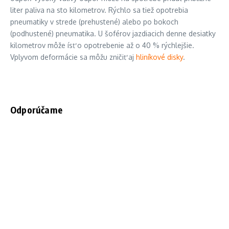
liter paliva na sto kilometrov. Rýchlo sa tiež opotrebia
pneumatiky v strede (prehustené) alebo po bokoch
(podhustené) pneumatika. U šoférov jazdiacich denne desiatky
kilometrov môže ísť o opotrebenie až o 40 % rýchlejšie.
Vplyvom deformácie sa môžu zničiť aj
hliníkové disky
.
Odporúčame