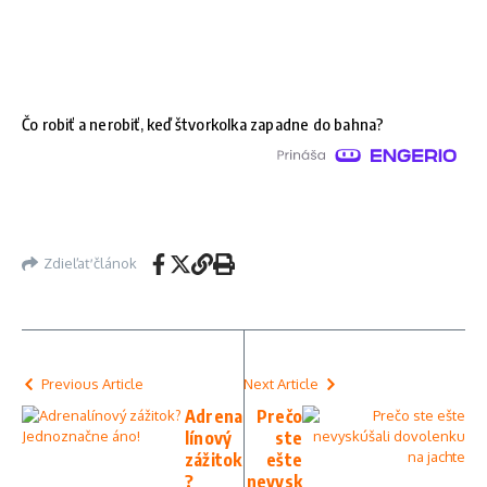
Čo robiť a nerobiť, keď štvorkolka zapadne do bahna?
Zdieľať článok
Previous Article
Next Article
Adrena
Prečo
línový
ste
zážitok
ešte
?
nevysk