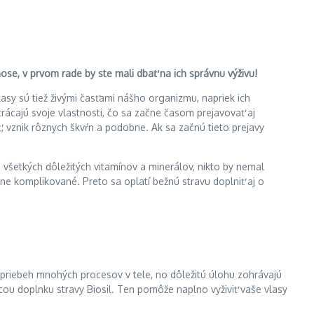
nose, v prvom rade by ste mali dbať na ich správnu výživu!
lasy sú tiež živými časťami nášho organizmu, napriek ich
strácajú svoje vlastnosti, čo sa začne časom prejavovať aj
, vznik rôznych škvŕn a podobne. Ak sa začnú tieto prejavy
všetkých dôležitých vitamínov a minerálov, nikto by nemal
e komplikované. Preto sa oplatí bežnú stravu doplniť aj o
y priebeh mnohých procesov v tele, no dôležitú úlohu zohrávajú
cou doplnku stravy Biosil. Ten pomôže naplno vyživiť vaše vlasy