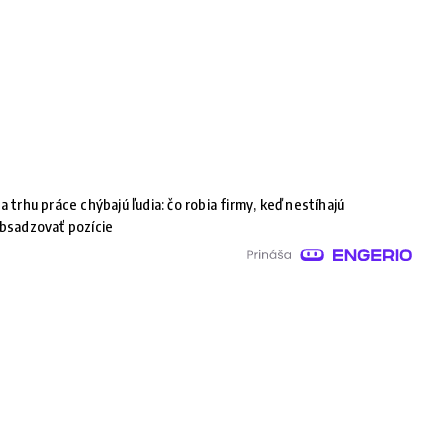
a trhu práce chýbajú ľudia: čo robia firmy, keď nestíhajú
bsadzovať pozície