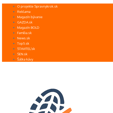
Preskočiť
O projekte Spravnykrok.sk
na
Reklama
obsah
Magazín bývanie
GAZDA.sk
Magazín BOLD
Família.sk
News.sk
Top5.sk
STAVITEĽ.sk
SEN.sk
Šálka kávy