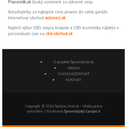
Pracovnik.sk
široký sortiment za výborné ceny.
Autodoplnky za najlepšie ceny priamo do vašej garáže.
Internetový obchod
autoveci.sk
Najširší výber CBD olejov, kvapiek a CBD kozmetiky nájdete v
porovnávači cien na
cbd-obchod.sk
O projekte Spravnykrok.sk
reklama
CHCEM INZEROVAŤ
KONTAKT
Copyright: © 2026 Správny krok.sk – Všetky práva
vyhradené. | Používame
Spravodajský časopis X