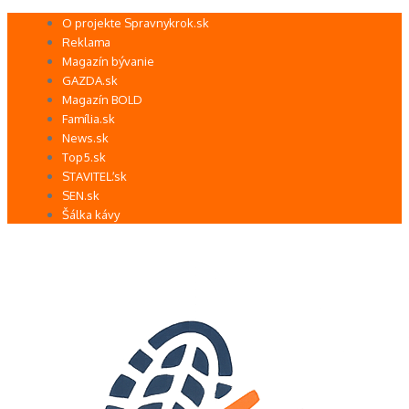
Preskočiť
O projekte Spravnykrok.sk
na
Reklama
obsah
Magazín bývanie
GAZDA.sk
Magazín BOLD
Família.sk
News.sk
Top5.sk
STAVITEĽ.sk
SEN.sk
Šálka kávy