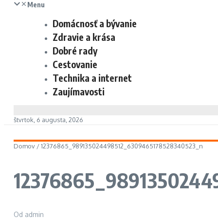
Menu
Domácnosť a bývanie
Zdravie a krása
Dobré rady
Cestovanie
Technika a internet
Zaujímavosti
štvrtok, 6 augusta, 2026
Domov
/
12376865_989135024498512_6309465178528340523_n
12376865_9891350244
Od
admin