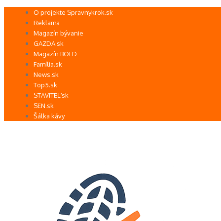
Preskočiť
O projekte Spravnykrok.sk
na
Reklama
obsah
Magazín bývanie
GAZDA.sk
Magazín BOLD
Família.sk
News.sk
Top5.sk
STAVITEĽ.sk
SEN.sk
Šálka kávy