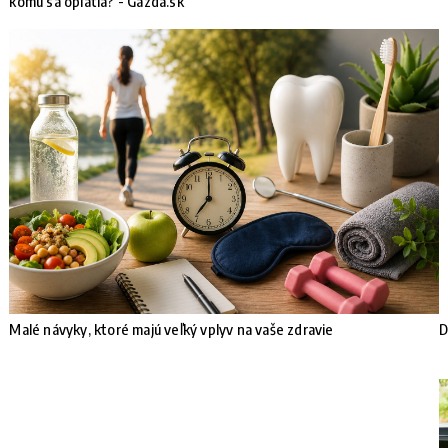
komu sa oplatia? - Gazda.sk
e
Malé návyky, ktoré majú veľký vplyv na vaše zdravie
D