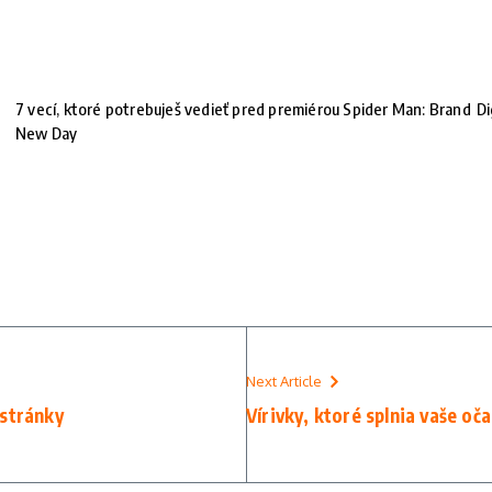
7 vecí, ktoré potrebuješ vedieť pred premiérou Spider Man: Brand
Di
New Day
Next Article
 stránky
Vírivky, ktoré splnia vaše oč