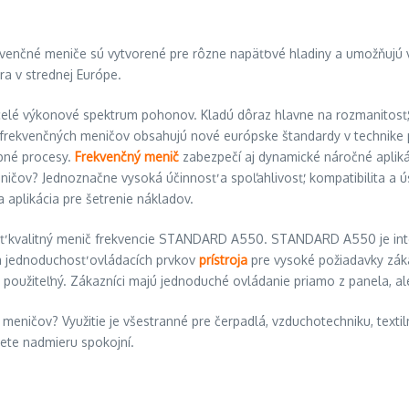
ekvenčné meniče sú vytvorené pre rôzne napäťové hladiny a umožňujú
ra v strednej Európe.
elé výkonové spektrum pohonov. Kladú dôraz hlavne na rozmanitosť, ef
 frekvenčných meničov obsahujú nové európske štandardy v technike po
obné procesy.
Frekvenčný menič
zabezpečí aj dynamické náročné apliká
ničov? Jednoznačne vysoká účinnosť a spoľahlivosť, kompatibilita a ú
a aplikácia pre šetrenie nákladov.
ť kvalitný menič frekvencie STANDARD A550. STANDARD A550 je integ
 a jednoduchosť ovládacích prvkov
prístroja
pre vysoké požiadavky zák
 použiteľný. Zákazníci majú jednoduché ovládanie priamo z panela, al
 meničov? Využitie je všestranné pre čerpadlá, vzduchotechniku, textil
dete nadmieru spokojní.