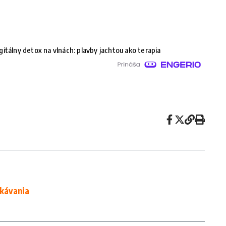
gitálny detox na vlnách: plavby jachtou ako terapia
akávania