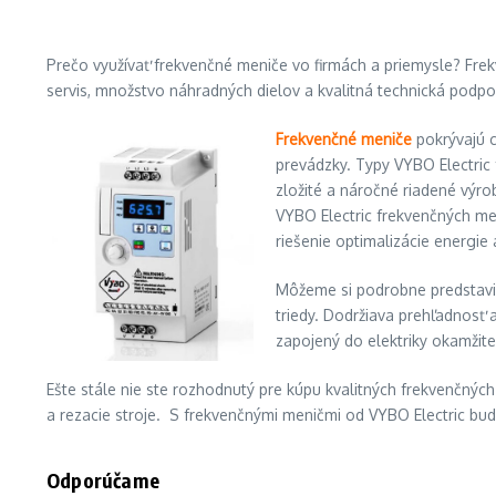
Prečo využívať frekvenčné meniče vo firmách a priemysle? Fr
servis, množstvo náhradných dielov a kvalitná technická podpo
Frekvenčné meniče
pokrývajú c
prevádzky. Typy VYBO Electric
zložité a náročné riadené výr
VYBO Electric frekvenčných me
riešenie optimalizácie energie 
Môžeme si podrobne predstavi
triedy. Dodržiava prehľadnosť
zapojený do elektriky okamžite
Ešte stále nie ste rozhodnutý pre kúpu kvalitných frekvenčných
a rezacie stroje. S frekvenčnými meničmi od VYBO Electric bu
Odporúčame