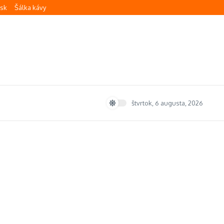
.sk
Šálka kávy
štvrtok, 6 augusta, 2026