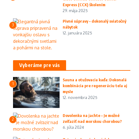
Express (CCX) školením
29. mája 2025
Pivné súpravy – dokonalý sviatočný
3
nábytok
12. januára 2025
Vyberáme pre vás
Sauna a otužovacia kaďa: Dokonalá
1
kombinácia pre regeneráciu tela aj
mysle
12. novembra 2025
Dovolenka na jachte – Je možné
2
zvíťaziť nad morskou chorobou?
6. júla 2024