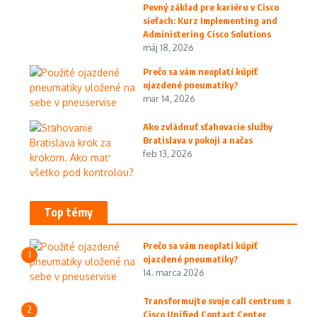
Pevný základ pre kariéru v Cisco
sieťach: Kurz Implementing and
Administering Cisco Solutions
máj 18, 2026
Prečo sa vám neoplatí kúpiť
ojazdené pneumatiky?
mar 14, 2026
Ako zvládnuť sťahovacie služby
Bratislava v pokoji a načas
feb 13, 2026
Top témy
Prečo sa vám neoplatí kúpiť
1
ojazdené pneumatiky?
14. marca 2026
Transformujte svoje call centrum s
2
Cisco Unified Contact Center