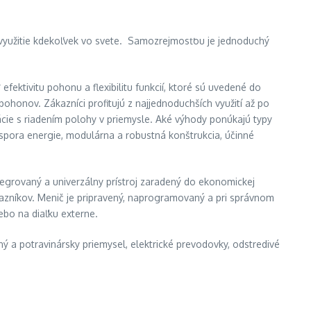
 využitie kdekoľvek vo svete. Samozrejmosťou je jednoduchý
ektivitu pohonu a flexibilitu funkcií, ktoré sú uvedené do
honov. Zákazníci profitujú z najjednoduchších využití až po
cie s riadením polohy v priemysle. Aké výhody ponúkajú typy
spora energie, modulárna a robustná konštrukcia, účinné
rovaný a univerzálny prístroj zaradený do ekonomickej
azníkov. Menič je pripravený, naprogramovaný a pri správnom
ebo na diaľku externe.
ný a potravinársky priemysel, elektrické prevodovky, odstredivé