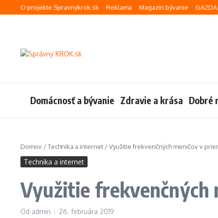
Preskočiť na obsah
O projekte Spravnykrok.sk
Reklama
Magazín bývanie
GAZDA.
Domácnosť a bývanie
Zdravie a krása
Dobré 
Domov
/
Technika a internet
/
Využitie frekvenčných meničov v pri
Technika a internet
Využitie frekvenčných 
Od
admin
26. februára 2019