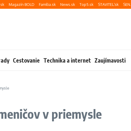
sk
Magazín BOLD
Família.sk
News.sk
Top5.sk
STAVITEĽ.sk
SEN
rady
Cestovanie
Technika a internet
Zaujímavosti
emysle
meničov v priemysle