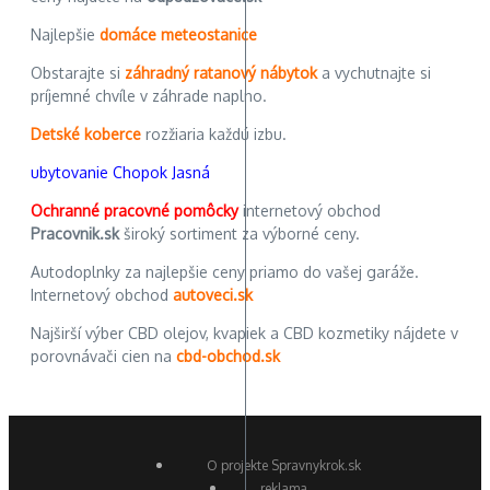
Najlepšie
domáce meteostanice
Obstarajte si
záhradný ratanový nábytok
a vychutnajte si
príjemné chvíle v záhrade naplno.
Detské koberce
rozžiaria každú izbu.
ubytovanie Chopok Jasná
Ochranné pracovné pomôcky
internetový obchod
Pracovnik.sk
široký sortiment za výborné ceny.
Autodoplnky za najlepšie ceny priamo do vašej garáže.
Internetový obchod
autoveci.sk
Najširší výber CBD olejov, kvapiek a CBD kozmetiky nájdete v
porovnávači cien na
cbd-obchod.sk
O projekte Spravnykrok.sk
reklama