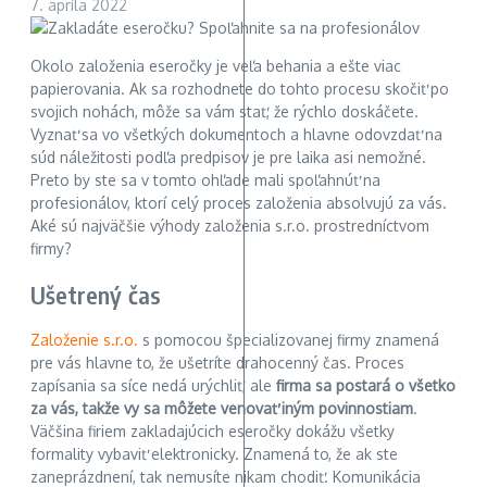
7. apríla 2022
Okolo založenia eseročky je veľa behania a ešte viac
papierovania. Ak sa rozhodnete do tohto procesu skočiť po
svojich nohách, môže sa vám stať, že rýchlo doskáčete.
Vyznať sa vo všetkých dokumentoch a hlavne odovzdať na
súd náležitosti podľa predpisov je pre laika asi nemožné.
Preto by ste sa v tomto ohľade mali spoľahnúť na
profesionálov, ktorí celý proces založenia absolvujú za vás.
Aké sú najväčšie výhody založenia s.r.o. prostredníctvom
firmy?
Ušetrený čas
Založenie s.r.o.
s pomocou špecializovanej firmy znamená
pre vás hlavne to, že ušetríte drahocenný čas. Proces
zapísania sa síce nedá urýchliť, ale
firma sa postará o všetko
za vás, takže vy sa môžete venovať iným povinnostiam
.
Väčšina firiem zakladajúcich eseročky dokážu všetky
formality vybaviť elektronicky. Znamená to, že ak ste
zaneprázdnení, tak nemusíte nikam chodiť. Komunikácia