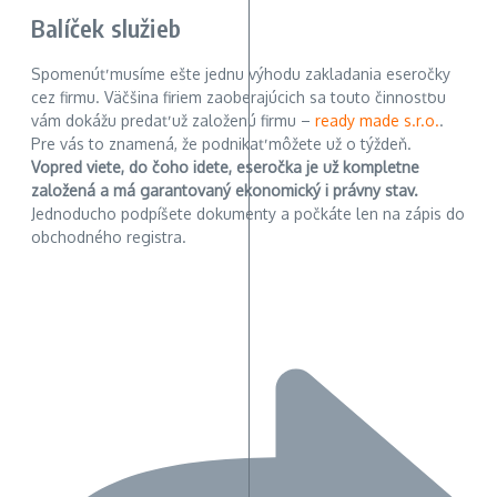
Balíček služieb
Spomenúť musíme ešte jednu výhodu zakladania eseročky
cez firmu. Väčšina firiem zaoberajúcich sa touto činnosťou
vám dokážu predať už založenú firmu –
ready made s.r.o.
.
Pre vás to znamená, že podnikať môžete už o týždeň.
Vopred viete, do čoho idete, eseročka je už kompletne
založená a má garantovaný ekonomický i právny stav.
Jednoducho podpíšete dokumenty a počkáte len na zápis do
obchodného registra.