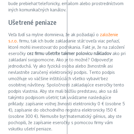
bude prebiehať telefonicky, emailom alebo prostredníctvom
iných komunikačných kanálov.
Ušetrené peniaze
Veľa ľudí sa mylne domnieva, že ak požiadajú o
založenie
s.r.o.
firmu, tak ich bude zakladanie stáť oveľa viac peňazí,
ktoré mohli investovať do podnikania. Fakt je, že na založení
eseročky
cez firmu ušetríte takmer polovicu nákladov
ako pri
zakladaní svojpomocne. Ako je to možné? Odpoveď je
jednoduchá. Vy ako fyzická osoba alebo živnostník asi
nevlastníte zaručený elektronický podpis. Tento podpis
umožňuje vo väčšine inštitúciách všetko vybaviť bez
osobitnej návštevy. Spoločnosti zakladajúce eseročky tento
podpis vlastnia. Aby ste mali bližšiu predstavu, ako sa dá
takýmto podpisom ušetriť, tak uvádzame nasledujúce
príklady: zapísanie voľnej živnosti elektronicky 0 € (osobne 5
€), zapísanie do obchodného registra elektronicky 150 €
(osobne 300 €). Nemusíte byť matematický génius, aby ste
pochopili, že zapísanie eseročky s pomocou firmy vám
vskutku ušetrí peniaze.