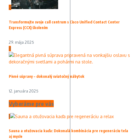
2
Transformujte svoje call centrum s Cisco Unified Contact Center
Express (CCX) školením
29. mája 2025
3
Pivné súpravy – dokonalý sviatočný nábytok
12. januára 2025
Vyberáme pre vás
1
Sauna a otužovacia kaďa: Dokonalá kombinácia pre regeneráciu tela
aj mysle