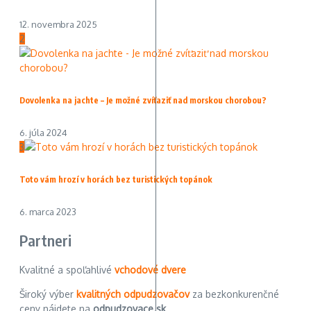
12. novembra 2025
2
Dovolenka na jachte – Je možné zvíťaziť nad morskou chorobou?
6. júla 2024
3
Toto vám hrozí v horách bez turistických topánok
6. marca 2023
Partneri
Kvalitné a spoľahlivé
vchodové dvere
Široký výber
kvalitných odpudzovačov
za bezkonkurenčné
ceny nájdete na
odpudzovace.sk