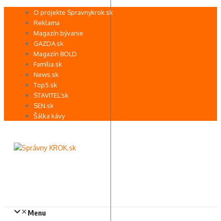
Preskočiť
O projekte Spravnykrok.sk
na
Reklama
obsah
Magazín bývanie
GAZDA.sk
Magazín BOLD
Família.sk
News.sk
Top5.sk
STAVITEĽ.sk
SEN.sk
Šálka kávy
Menu