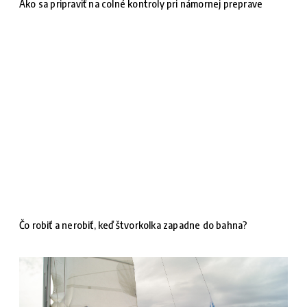
Ako sa pripraviť na colné kontroly pri námornej preprave
Čo robiť a nerobiť, keď štvorkolka zapadne do bahna?