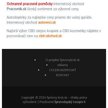
Ochranné pracovné pomôcky
internetový obchod
Pracovnik.sk
široký sortiment za výborné ceny.
Autodoplnky za najlepšie ceny priamo do vašej garáže.
Internetový obchod
autoveci.sk
Najširší výber CBD olejov, kvapiek a CBD kozmetiky nájdete v
porovnávači cien na
cbd-obchod.sk
O projekte Spravnykrok.sk
reklama
CHCEM INZEROVAŤ
KONTAKT
Copyright: © 2026 Správny krok.sk – Všetky práva
vyhradené. | Používame
Spravodajský časopis X