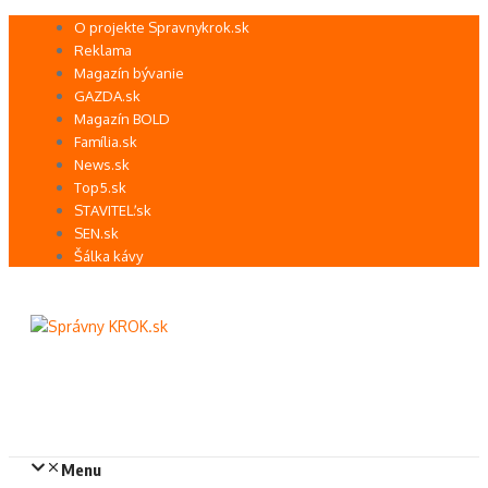
Preskočiť
O projekte Spravnykrok.sk
na
Reklama
obsah
Magazín bývanie
GAZDA.sk
Magazín BOLD
Família.sk
News.sk
Top5.sk
STAVITEĽ.sk
SEN.sk
Šálka kávy
Menu