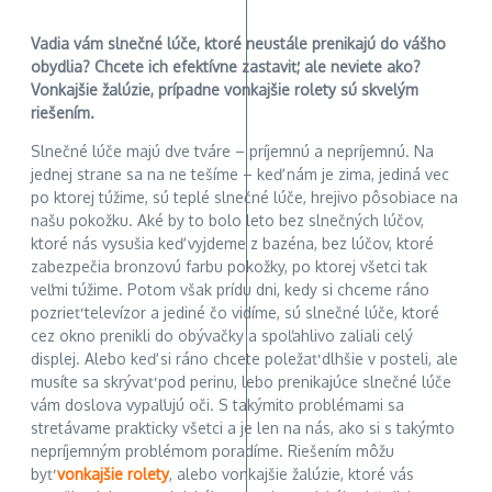
Vadia vám slnečné lúče, ktoré neustále prenikajú do vášho
obydlia? Chcete ich efektívne zastaviť, ale neviete ako?
Vonkajšie žalúzie, prípadne vonkajšie rolety sú skvelým
riešením.
Slnečné lúče majú dve tváre – príjemnú a nepríjemnú. Na
jednej strane sa na ne tešíme – keď nám je zima, jediná vec
po ktorej túžime, sú teplé slnečné lúče, hrejivo pôsobiace na
našu pokožku. Aké by to bolo leto bez slnečných lúčov,
ktoré nás vysušia keď vyjdeme z bazéna, bez lúčov, ktoré
zabezpečia bronzovú farbu pokožky, po ktorej všetci tak
veľmi túžime. Potom však prídu dni, kedy si chceme ráno
pozrieť televízor a jediné čo vidíme, sú slnečné lúče, ktoré
cez okno prenikli do obývačky a spoľahlivo zaliali celý
displej. Alebo keď si ráno chcete poležať dlhšie v posteli, ale
musíte sa skrývať pod perinu, lebo prenikajúce slnečné lúče
vám doslova vypaľujú oči. S takýmito problémami sa
stretávame prakticky všetci a je len na nás, ako si s takýmto
nepríjemným problémom poradíme. Riešením môžu
byť
vonkajšie rolety
, alebo vonkajšie žalúzie, ktoré vás