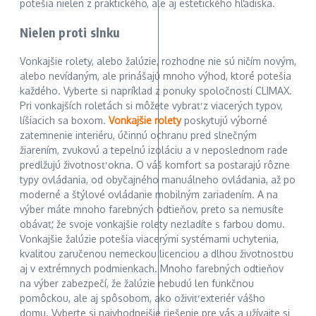
potešia nielen z praktického, ale aj estetického hľadiska.
Nielen proti slnku
Vonkajšie rolety, alebo žalúzie, rozhodne nie sú ničím novým,
alebo nevídaným, ale prinášajú mnoho výhod, ktoré potešia
každého. Vyberte si napríklad z ponuky spoločnosti CLIMAX.
Pri vonkajších roletách si môžete vybrať z viacerých typov,
líšiacich sa boxom.
Vonkajšie rolety
poskytujú výborné
zatemnenie interiéru, účinnú ochranu pred slnečným
žiarením, zvukovú a tepelnú izoláciu a v neposlednom rade
predlžujú životnosť okna. O váš komfort sa postarajú rôzne
typy ovládania, od obyčajného manuálneho ovládania, až po
moderné a štýlové ovládanie mobilným zariadením. A na
výber máte mnoho farebných odtieňov, preto sa nemusíte
obávať, že svoje vonkajšie rolety nezladíte s farbou domu.
Vonkajšie žalúzie potešia viacerými systémami uchytenia,
kvalitou zaručenou nemeckou licenciou a dlhou životnosťou
aj v extrémnych podmienkach. Mnoho farebných odtieňov
na výber zabezpečí, že žalúzie nebudú len funkčnou
pomôckou, ale aj spôsobom, ako oživiť exteriér vášho
domu. Vyberte si najvhodnejšie riešenie pre vás a užívajte si