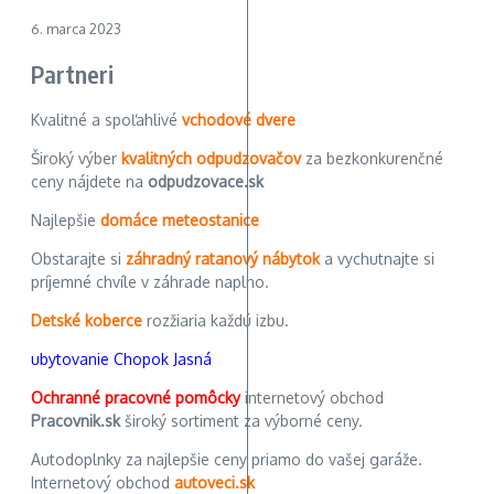
6. marca 2023
Partneri
Kvalitné a spoľahlivé
vchodové dvere
Široký výber
kvalitných odpudzovačov
za bezkonkurenčné
ceny nájdete na
odpudzovace.sk
Najlepšie
domáce meteostanice
Obstarajte si
záhradný ratanový nábytok
a vychutnajte si
príjemné chvíle v záhrade naplno.
Detské koberce
rozžiaria každú izbu.
ubytovanie Chopok Jasná
Ochranné pracovné pomôcky
internetový obchod
Pracovnik.sk
široký sortiment za výborné ceny.
Autodoplnky za najlepšie ceny priamo do vašej garáže.
Internetový obchod
autoveci.sk