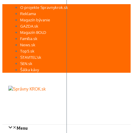
Preskočiť
O projekte Spravnykrok.sk
na
Reklama
obsah
Magazín bývanie
GAZDA.sk
Magazín BOLD
Família.sk
News.sk
Top5.sk
STAVITEĽ.sk
SEN.sk
Šálka kávy
Menu